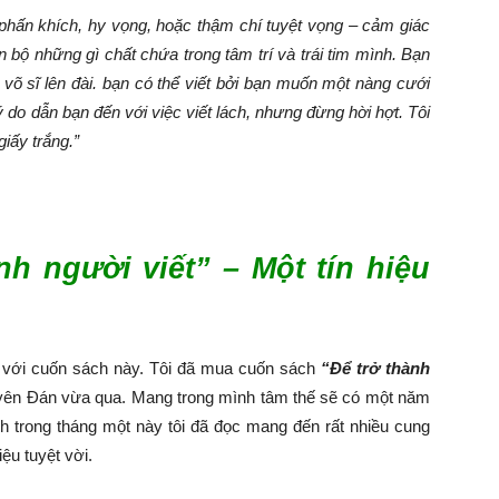
, phấn khích, hy vọng, hoặc thậm chí tuyệt vọng – cảm giác
àn bộ những gì chất chứa trong tâm trí và trái tim mình. Bạn
t võ sĩ lên đài. bạn có thể viết bởi bạn muốn một nàng cưới
 do dẫn bạn đến với việc viết lách, nhưng đừng hời hợt. Tôi
giấy trắng.”
h người viết” – Một tín hiệu
ến với cuốn sách này. Tôi đã mua cuốn sách
“Để trở thành
yên Đán vừa qua. Mang trong mình tâm thế sẽ có một năm
h trong tháng một này tôi đã đọc mang đến rất nhiều cung
ệu tuyệt vời.