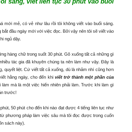
ỗi sáng, viết liên tục 30 phút vào buổi
á mới mẻ, có vẻ như lâu rồi tôi không viết vào buổi sáng.
bắt đầu ngày mới với việc đọc. Bởi vậy nên tôi sẽ viết vào
hi ngủ dậy.
hững hàng chữ trong suốt 30 phút. Gõ xuống tất cả những gì
 nhiều tác gia đã khuyên chúng ta nên làm như vậy. Đây là
, quyết liệt. Cứ viết tất cả xuống, dù là nhảm nhí cũng hơn
c viết hằng ngày, cho đến khi
viết trở thành một phần của
i làm mà là một việc hiển nhiên phải làm. Trước khi làm gì
ản trước!
 phút, 50 phút cho đến khi nào đạt được 4 tiếng liên tục như
từ phương pháp làm việc sâu mà tôi đọc được trong cuốn
ốn sách này).