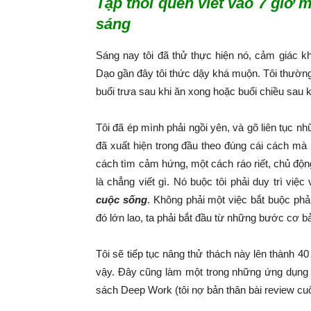
Tập thói quen viết vào 7 giờ m
sáng
Sáng nay tôi đã thử thực hiện nó, cảm giác kh
Dạo gần đây tôi thức dậy khá muộn. Tôi thường 
buổi trưa sau khi ăn xong hoặc buổi chiều sau k
Tôi đã ép mình phải ngồi yên, và gõ liên tục n
đã xuất hiện trong đầu theo đúng cái cách mà
cách tìm cảm hứng, một cách ráo riết, chủ động
là chẳng viết gì. Nó buộc tôi phải duy trì việ
cuộc sống
. Không phải một việc bắt buộc phả
đó lớn lao, ta phải bắt đầu từ những bước cơ b
Tôi sẽ tiếp tục nâng thử thách này lên thành 40
vậy. Đây cũng làm một trong những ứng dụng 
sách Deep Work (tôi nợ bản thân bài review cu