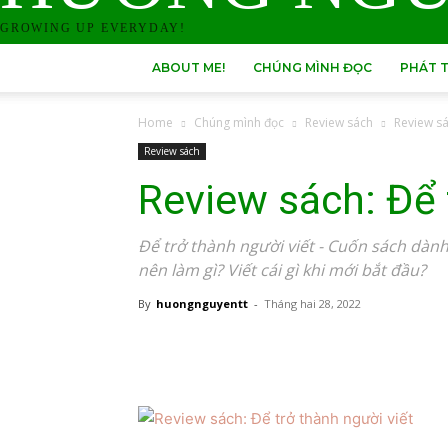
GROWING UP EVERYDAY!
ABOUT ME!
CHÚNG MÌNH ĐỌC
PHÁT T
Home
Chúng mình đọc
Review sách
Review sá
Review sách
Review sách: Để 
Để trở thành người viết - Cuốn sách dành 
nên làm gì? Viết cái gì khi mới bắt đầu?
By
huongnguyentt
-
Tháng hai 28, 2022