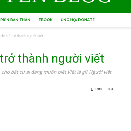
RIỂN BẢN THÂN
EBOOK
ỦNG HỘ/ DONATE
ch: Để trở thành người viết
trở thành người viết
cho bất cứ ai đang muốn biết Viết là gì? Người viết
1308
4