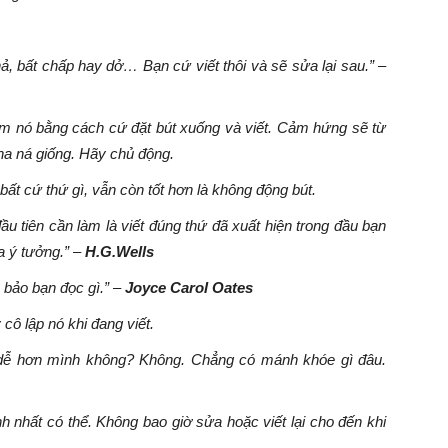
hả, bất chấp hay dở… Bạn cứ viết thôi và sẽ sửa lại sau.” –
tìm nó bằng cách cứ đặt bút xuống và viết. Cảm hứng sẽ từ
na ná giống. Hãy chủ động.
 bất cứ thứ gì, vẫn còn tốt hơn là không động bút.
ầu tiên cần làm là viết đúng thứ đã xuất hiện trong đầu bạn
a ý tưởng.” –
H.G.Wells
bảo bạn đọc gì.” –
Joyce Carol Oates
 cô lập nó khi đang viết.
 dễ hơn mình không? Không. Chẳng có mánh khóe gì đâu.
h nhất có thể. Không bao giờ sửa hoặc viết lại cho đến khi