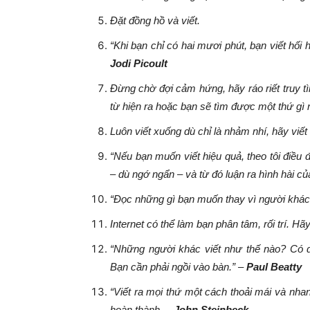
Đặt đồng hồ và viết.
“Khi bạn chỉ có hai mươi phút, bạn viết hối 
Jodi Picoult
Đừng chờ đợi cảm hứng, hãy ráo riết truy 
từ hiện ra hoặc bạn sẽ tìm được một thứ gì 
Luôn viết xuống dù chỉ là nhảm nhí, hãy viết
“Nếu bạn muốn viết hiệu quả, theo tôi điều đ
– dù ngớ ngẩn – và từ đó luận ra hình hài củ
“Đọc những gì bạn muốn thay vì người khác 
Internet có thể làm bạn phân tâm, rối trí. Hãy
“Những người khác viết như thế nào? Có
Bạn cần phải ngồi vào bàn.” –
Paul Beatty
“Viết ra mọi thứ một cách thoải mái và nhan
hoàn thành. –
John Steinbeck