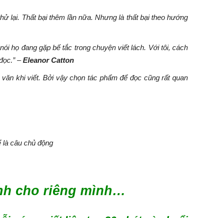
hử lại. Thất bại thêm lần nữa. Nhưng là thất bại theo hướng
i họ đang gặp bế tắc trong chuyện viết lách. Với tôi, cách
 đọc.” –
Eleanor Catton
 văn khi viết. Bởi vậy chọn tác phẩm để đọc cũng rất quan
ể là câu chủ động
ịnh cho riêng mình…