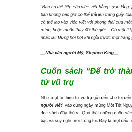
“Bạn có thể tiếp cận việc viết bằng sự lo lắng
bạn không bao giờ có thể trải lên trang giấy to
có thể lao vào việc viết với phong thái của mộ
mình, hoặc muốn thay đổi thế giới… Có một tỉ lý
nhắc lại: Đừng hời hợt khi ngồi trước một trang 
__Nhà văn người Mỹ, Stephen King__
Cuốn sách “Để trở thàn
từ vũ trụ
Như một tín hiệu từ vũ trụ gửi đến cho tôi đ
người viết
” vào đúng ngày mùng Một Tết Ngu
đọc sách đầy thú vị. Quả thật những cuốn sác
bậc và suy nghĩ mới trong tôi. Đây là một dấu hi