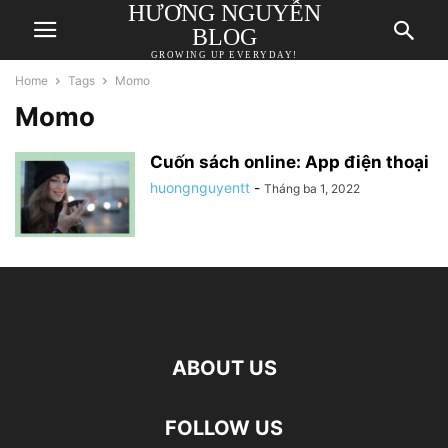
HƯƠNG NGUYỄN
BLOG
GROWING UP EVERYDAY!
Home
Tags
Momo
Momo
Cuốn sách online: App điện thoại
huongnguyentt
-
Tháng ba 1, 2022
ABOUT US
FOLLOW US