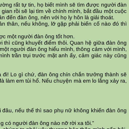
hường rất tự tin, họ biết mình sẽ tìm được người đàn
gian rồi sẽ lại tìm về chính mình, bắt đầu một cuộc
đến đàn ông, nên với họ ly hôn là giải thoát.
 thân, nếu không, lỡ gặp phải biến cố nào đó thì
ược một người đàn ông tốt hơn.
i thì cũng khuyết điểm thôi. Quan hệ giữa đàn ông
 một người đàn ông hiểu mình, thông cảm với mình,
ình trần trụi trước mặt anh ấy, cảm giác này cũng
a đi! Lo gì chứ, đàn ông chín chắn trưởng thành sẽ
 làm em tủi hổ. Nếu chuyện mà em lo lắng xảy ra,
i đâu, nếu thế thì sao phụ nữ không khiến đàn ông
g có người đàn ông nào nỡ rời xa tôi.”