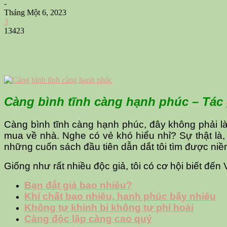
-
Tháng Một 6, 2023
3
13423
Càng bình tĩnh càng hạnh phúc – Tác 
Càng bình tĩnh càng hạnh phúc, đây không phải là
mua về nhà. Nghe có vẻ khó hiểu nhỉ? Sự thật là
những cuốn sách đầu tiên dẫn dắt tôi tìm được niềm
Giống như rất nhiều độc giả, tôi có cơ hội biết đế
Bạn đắt giá bao nhiêu?
Khí chất bao nhiêu, hạnh phúc bấy nhiêu
Không tự khinh bỉ không tự phí hoài
Càng độc lập càng cao quý