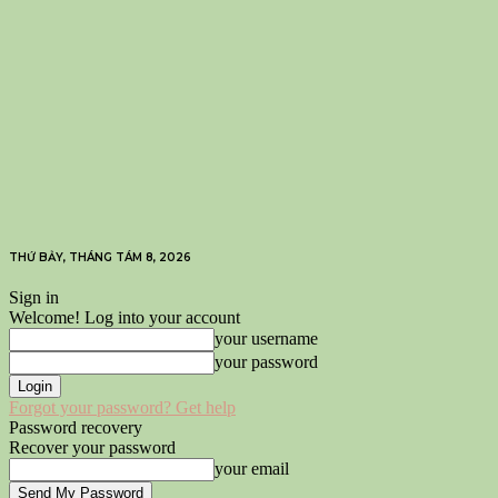
THỨ BẢY, THÁNG TÁM 8, 2026
Sign in
Welcome! Log into your account
your username
your password
Forgot your password? Get help
Password recovery
Recover your password
your email