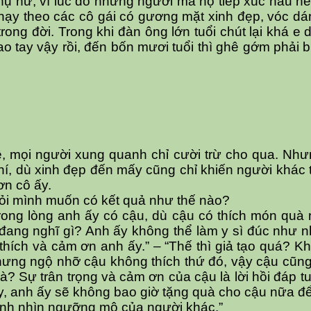
phụ nữ, vì lúc đó những người mà họ tiếp xúc hầu hết
 chạy theo các cô gái có gương mặt xinh đẹp, vóc 
trong đời. Trong khi đàn ông lớn tuổi chút lại khá e 
cao tay vậy rồi, đến bốn mươi tuổi thì ghê gớm phải b
uệ, mọi người xung quanh chỉ cười trừ cho qua. Nh
í, dù xinh đẹp đến mấy cũng chỉ khiến người khác 
ơn cô ấy.
 hỏi mình muốn có kết quả như thế nào?
rong lòng anh ấy có cậu, dù cậu có thích món quà 
u đang nghĩ gì? Anh ấy không thể làm y sì đúc nh
ất thích và cảm ơn anh ấy.” – “Thế thì giả tạo quá? K
, nhưng ngộ nhỡ cậu không thích thứ đó, vậy cậu cũn
à? Sự trân trọng và cảm ơn của cậu là lời hồi đáp t
y, anh ấy sẽ không bao giờ tặng quà cho cậu nữa đ
nh nhìn ngưỡng mộ của người khác.”