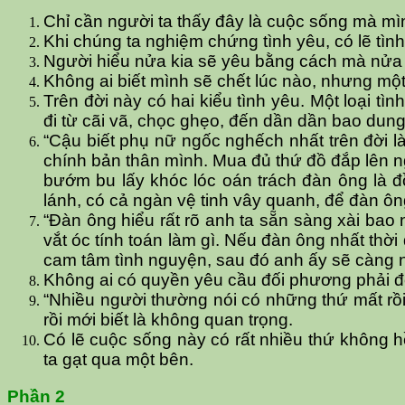
Chỉ cần người ta thấy đây là cuộc sống mà mì
Khi chúng ta nghiệm chứng tình yêu, có lẽ tìn
Người hiểu nửa kia sẽ yêu bằng cách mà nửa 
Không ai biết mình sẽ chết lúc nào, nhưng một
Trên đời này có hai kiểu tình yêu. Một loại t
đi từ cãi vã, chọc ghẹo, đến dần dần bao dung
“Cậu biết phụ nữ ngốc nghếch nhất trên đời l
chính bản thân mình. Mua đủ thứ đồ đắp lên ng
bướm bu lấy khóc lóc oán trách đàn ông là đ
lánh, có cả ngàn vệ tinh vây quanh, để đàn ông
“Đàn ông hiểu rất rõ anh ta sẵn sàng xài bao
vắt óc tính toán làm gì. Nếu đàn ông nhất thờ
cam tâm tình nguyện, sau đó anh ấy sẽ càng ng
Không ai có quyền yêu cầu đối phương phải đố
“Nhiều người thường nói có những thứ mất rồ
rồi mới biết là không quan trọng.
Có lẽ cuộc sống này có rất nhiều thứ không h
ta gạt qua một bên.
Phần 2