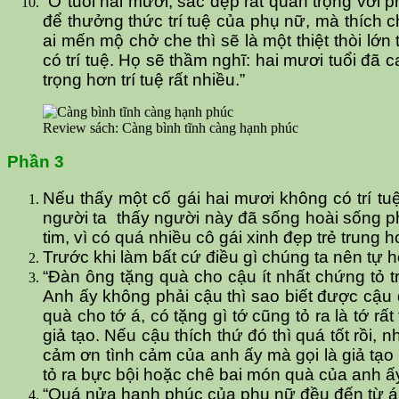
“Ở tuổi hai mươi, sắc đẹp rất quan trọng với 
để thưởng thức trí tuệ của phụ nữ, mà thích
ai mến mộ chở che thì sẽ là một thiệt thòi lớn 
có trí tuệ. Họ sẽ thầm nghĩ: hai mươi tuổi đã 
trọng hơn trí tuệ rất nhiều.”
Review sách: Càng bình tĩnh càng hạnh phúc
Phần 3
Nếu thấy một cố gái hai mươi không có trí t
người ta thấy người này đã sống hoài sống ph
tim, vì có quá nhiều cô gái xinh đẹp trẻ trung h
Trước khi làm bất cứ điều gì chúng ta nên tự
“Đàn ông tặng quà cho cậu ít nhất chứng tỏ t
Anh ấy không phải cậu thì sao biết được cậ
quà cho tớ á, có tặng gì tớ cũng tỏ ra là tớ r
giả tạo. Nếu cậu thích thứ đó thì quá tốt rồi
cảm ơn tình cảm của anh ấy mà gọi là giả tạo 
tỏ ra bực bội hoặc chê bai món quà của anh ấ
“Quá nửa hạnh phúc của phụ nữ đều đến từ á