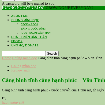
A password will be e-mailed to you.
HƯƠNG NGUYỄN BLOG
GROWING UP EVERYDAY!
ABOUT ME!
CHÚNG MÌNH ĐỌC
REVIEW SÁCH
SÁCH & CUỘC SỐNG
1000+ ĐOẠN SÁCH HAY!
PHÁT TRIỂN BẢN THÂN
EBOOK
ỦNG HỘ/ DONATE
Home
Chúng mình đọc
Càng bình tĩnh càng hạnh phúc – Vãn Tình
Chúng mình đọc
Review sách
Càng bình tĩnh càng hạnh phúc – Vãn Tìn
Càng bình tĩnh càng hạnh phúc - bước chuyển của 1 phụ nữ, từ ngây n
By
huongnguyentt