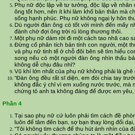
Phụ nữ độc lập về tư tưởng, độc lập về nhân cá
ông tốt hơn, nên ít khi làm khố bản thân mà c
sống hạnh phúc. Phụ nữ không ngại ly hôn thườ
Dù người đàn ông có tốt với mình đến mấy nh
đành chờ đợi ông trời rủ lòng thương thôi.
Một phụ nữ dám rời đi một cách tao nhã cao sa
Đừng cố phân tích bản tính con người, một th
và phụ nữ tinh tế ở chỗ đôi bên sẽ tìm hiểu 
song nếu có một người đàn ông nhìn thấu bản
không dễ chịu đâu nhỉ?
Vũ khí lớn nhất của phụ nữ không phải là ghê
“Đàn ông đều rất sĩ diện, em đòi chia tay trư
không đắc ý chỉ vì em xuống nước trước, mà 
chứng tỏ anh ta không đáng để được em yêu, 
Phần 4
Tại sao phụ nữ cứ luôn phải tìm cách đề phò
luôn để tâm đến bạn, sợ bạn thay lòng đổi dại
“Tôi không tìm cách để thu hút ánh nhìn của đà