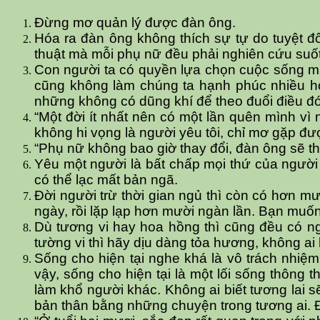
Đừng mơ quản lý được đàn ông.
Hóa ra đàn ông không thích sự tự do tuyệt đ
thuật mà mỗi phụ nữ đều phải nghiên cứu suốt
Con người ta có quyền lựa chọn cuộc sống m
cũng không làm chúng ta hạnh phúc nhiều hơ
những không có dũng khí để theo đuổi điều đó
“Một đời ít nhất nên có một lần quên mình 
không hi vọng là người yêu tôi, chỉ mơ gặp đượ
“Phụ nữ không bao giờ thay đổi, đàn ông sẽ th
Yêu một người là bất chấp mọi thứ của người 
có thể lạc mất bản ngã.
Đời người trừ thời gian ngủ thì còn có hơn 
ngày, rồi lặp lạp hơn mười ngàn lần. Bạn muố
Dù tương vi hay hoa hồng thì cũng đều có ngư
tường vi thì hãy dịu dàng tỏa hương, không ai
Sống cho hiện tại nghe khá là vô trách nhi
vậy, sống cho hiện tại là một lối sống thông 
làm khổ người khác. Không ai biết tương lai sẽ
bản thân bằng những chuyện trong tương ai. Đi