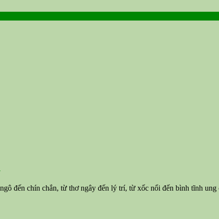
h
gô đến chín chắn, từ thơ ngây đến lý trí, từ xốc nổi đến bình tĩnh ung