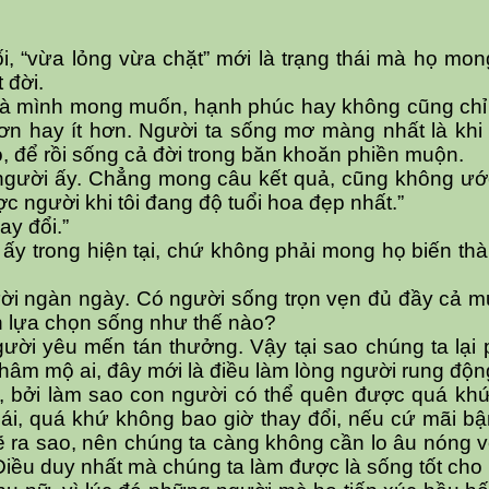
ối, “vừa lỏng vừa chặt” mới là trạng thái mà họ 
 đời.
à mình mong muốn, hạnh phúc hay không cũng chỉ c
n hay ít hơn. Người ta sống mơ màng nhất là khi 
, để rồi sống cả đời trong băn khoăn phiền muộn.
vì người ấy. Chẳng mong câu kết quả, cũng không 
c người khi tôi đang độ tuổi hoa đẹp nhất.”
ay đổi.”
ấy trong hiện tại, chứ không phải mong họ biến thà
mười ngàn ngày. Có người sống trọn vẹn đủ đầy cả 
n lựa chọn sống như thế nào?
ời yêu mến tán thưởng. Vậy tại sao chúng ta lại ph
 hâm mộ ai, đây mới là điều làm lòng người rung độn
ệm, bởi làm sao con người có thể quên được quá k
thái, quá khứ không bao giờ thay đổi, nếu cứ mãi b
 ra sao, nên chúng ta càng không cần lo âu nóng vội,
ều duy nhất mà chúng ta làm được là sống tốt cho h