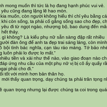
nh mong muốn thì tức là họ đang hạnh phúc vui vẻ.
h yêu cũng đang lặng lẽ hao mòn.
kia muốn, còn người không hiểu thì chỉ yêu bằng c
 khi còn sống, ta phải cố gắng sống sao cho đẹp, ch
ình yêu đi từ ngọt ngào, nhượng bộ, bao dung đến mâu
 hết thảy.
à gì không? Là kiểu phụ nữ sẵn sàng đập rất nhiều 
ười đàn ông để anh ta đẹp trai sáng láng, còn mình 
ồ bội tình bác nghĩa, cạn tàu ráo máng. Tớ bảo nh
 luôn phải lo được lo mất.”
 nhiêu tiền và xài như thế nào, vào giao đoạn nào
i đáp ứng nhu cầu của một phụ nữ vị bị cô ấy quấy rầ
ại phải cho đi.”
i tốt với mình hơn bản thân họ.
i mới thấy quan trọng, dạy chúng ta phải trân tọn
ề quan trọng nhưng lại được chúng ta coi trong quá