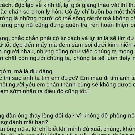
ch, độc lập về kinh tế, lại giỏi giang tháo vát thì t
hắc chắn sẽ chọn ly hôn. Cô ấy chỉ buồn bã một thời 
ng là những người có thể sống rất tốt mà không cần 
ưng phụ nữ cũng đừng quên trui rèn hoàn thiện bản
ng, chắc chắn phải có tư cách và tự tin là sẽ tìm đ
ứ tốt đẹp đến mấy mà đem săm soi dưới kính hiển v
con người nhau, nhưng cũng như việc chúng ta mong
 chất con người chúng ta, chúng ta sẽ luôn thấy m
 gớm, mà là dịu dàng.
ớc thì sao anh ta tìm em được? Em mau đi tìm anh t
một người yêu em chân thành cũng sẽ không được đà
em sớm nhận ra điều đó cũng tốt.”
ng đàn ông thay lòng đổi dạ? Vì không đề phòng nổ
, sợ đánh mất bạn?
n ông nữa, tôi chỉ biết khi mình đủ xuất chúng, khôn