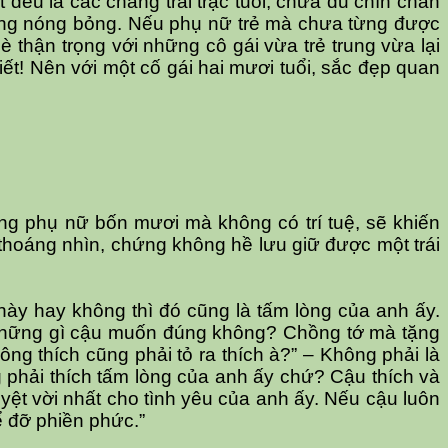
 đều là các chàng trai trạc tuổi, chưa đủ chín chắn
dáng nóng bỏng. Nếu phụ nữ trẻ mà chưa từng được
dè thận trọng với những cô gái vừa trẻ trung vừa lại
iết! Nên
với một cố gái hai mươi tuổi, sắc đẹp quan
ưng phụ nữ bốn mươi mà không có trí tuệ, sẽ khiến
thoáng nhìn, chứng không hề lưu giữ được một trái
này hay không thì đó cũng là tấm lòng của anh ấy.
ư những gì cậu muốn đúng không? Chồng tớ mà tặng
hông thích cũng phải tỏ ra thích à?” – Không phải là
g phải thích tấm lòng của anh ấy chứ? Cậu thích và
uyệt vời nhất cho tình yêu của anh ấy. Nếu cậu luôn
ể đỡ phiền phức.”