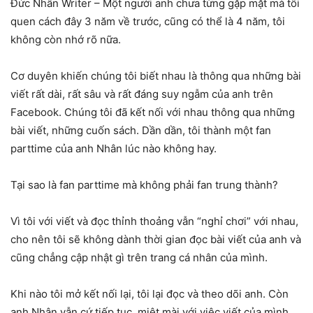
Đức Nhân Writer – Một người anh chưa từng gặp mặt mà tôi
quen cách đây 3 năm về trước, cũng có thể là 4 năm, tôi
không còn nhớ rõ nữa.
Cơ duyên khiến chúng tôi biết nhau là thông qua những bài
viết rất dài, rất sâu và rất đáng suy ngẫm của anh trên
Facebook. Chúng tôi đã kết nối với nhau thông qua những
bài viết, những cuốn sách. Dần dần, tôi thành một fan
parttime của anh Nhân lúc nào không hay.
Tại sao là fan parttime mà không phải fan trung thành?
Vì tôi với viết và đọc thỉnh thoảng vẫn “nghỉ chơi” với nhau,
cho nên tôi sẽ không dành thời gian đọc bài viết của anh và
cũng chẳng cập nhật gì trên trang cá nhân của mình.
Khi nào tôi mở kết nối lại, tôi lại đọc và theo dõi anh. Còn
anh Nhân vẫn cứ tiếp tục, miệt mài với việc viết của mình.