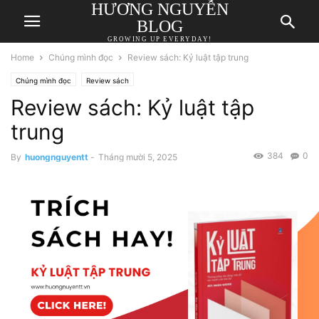
HƯƠNG NGUYỄN
BLOG
GROWING UP EVERYDAY!
Home
Chúng mình đọc
Review sách: Kỷ luật tập trung
Chúng mình đọc
Review sách
Review sách: Kỷ luật tập
trung
384
0
By
huongnguyentt
-
Tháng mười 5, 2025