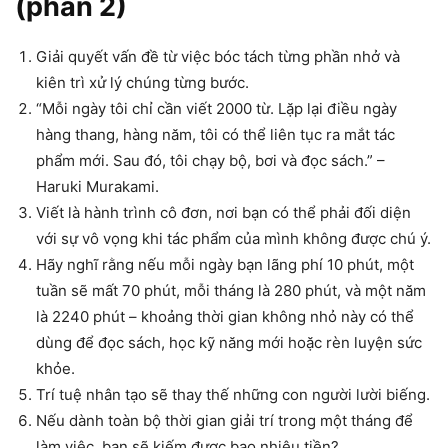
(phần 2)
Giải quyết vấn đề từ việc bóc tách từng phần nhở và
kiên trì xử lý chúng từng bước.
“Mỗi ngày tôi chỉ cần viết 2000 từ. Lặp lại điều ngày
hàng thang, hàng năm, tôi có thể liên tục ra mắt tác
phẩm mới. Sau đó, tôi chạy bộ, bơi và đọc sách.” –
Haruki Murakami.
Viết là hành trình cô đơn, nơi bạn có thể phải đối diện
với sự vô vọng khi tác phẩm của mình không được chú ý.
Hãy nghĩ rằng nếu mỗi ngày bạn lãng phí 10 phút, một
tuần sẽ mất 70 phút, mỗi tháng là 280 phút, và một năm
là 2240 phút – khoảng thời gian không nhỏ này có thể
dùng để đọc sách, học kỹ năng mới hoặc rèn luyện sức
khỏe.
Trí tuệ nhân tạo sẽ thay thế những con người lười biếng.
Nếu dành toàn bộ thời gian giải trí trong một tháng để
làm việc, bạn sẽ kiếm được bao nhiêu tiền?