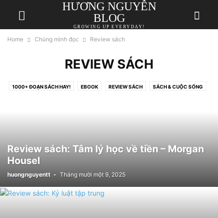
HƯƠNG NGUYỄN
BLOG
GROWING UP EVERYDAY!
Home
Chúng mình đọc
Review sách
REVIEW SÁCH
1000+ ĐOẠN SÁCH HAY!
EBOOK
REVIEW SÁCH
SÁCH & CUỘC SỐNG
Review sách: Tâm lý học về tiền – Morgan
Housel
huongnguyentt
-
Tháng mười một 9, 2025