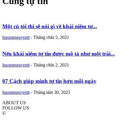
Cùng tự tin
Một củ tỏi thì sẽ nói gì về khái niệm tự...
huongnguyentt
-
Tháng chín 5, 2021
Nếu khái niệm tự tin được mô tả như một trái...
huongnguyentt
-
Tháng chín 2, 2021
07 Cách giúp mình tự tin hơn mỗi ngày
huongnguyentt
-
Tháng tám 30, 2021
ABOUT US
FOLLOW US
©