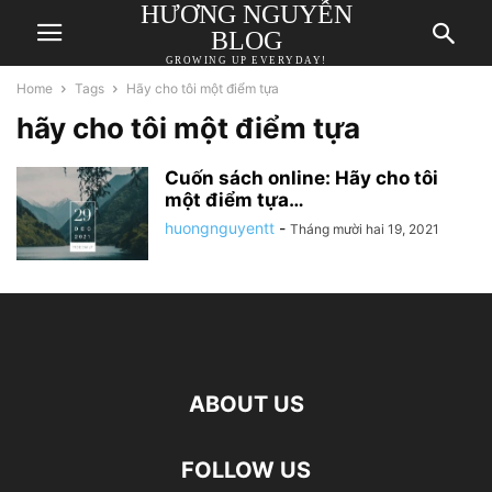
HƯƠNG NGUYỄN
BLOG
GROWING UP EVERYDAY!
Home
Tags
Hãy cho tôi một điểm tựa
hãy cho tôi một điểm tựa
Cuốn sách online: Hãy cho tôi
một điểm tựa…
huongnguyentt
-
Tháng mười hai 19, 2021
ABOUT US
FOLLOW US