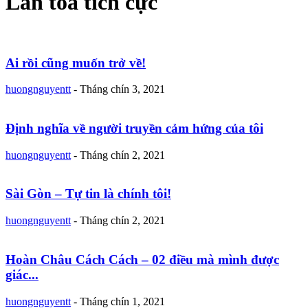
Lan tỏa tích cực
Ai rồi cũng muốn trở về!
huongnguyentt
-
Tháng chín 3, 2021
Định nghĩa về người truyền cảm hứng của tôi
huongnguyentt
-
Tháng chín 2, 2021
Sài Gòn – Tự tin là chính tôi!
huongnguyentt
-
Tháng chín 2, 2021
Hoàn Châu Cách Cách – 02 điều mà mình được
giác...
huongnguyentt
-
Tháng chín 1, 2021