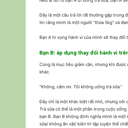
Nếu ai đó rủ bạn A đi uống trà sữa, bạn A s
Đây là một câu trả lời rất thường gặp trong
tin rằng mình là một người “thừa 5kg” và đa
Bạn A hi vọng hành vi của mình sẽ thay đổi t
Bạn B: áp dụng thay đổi hành vi trê
Cùng là mục tiêu giảm cân, nhưng khi được 
khác.
“Không, cảm ơn. Tôi không uống trà sữa.”
Đây chỉ là một khác biệt rất nhỏ, nhưng với 
Trà sữa có thể là một phần trong cuộc sống
bạn B. Bạn B không định nghĩa mình là một 
sữa/ không ăn vặt/ kiên trì tập luyện thể c