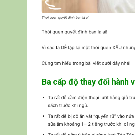
Thói quen quyết định bạn là ai
Thói quen quyết định bạn là ai!
Vì sao ta DỄ lặp lại một thói quen XẤU nh
Cùng tìm hiểu trong bài viết dưới đây nhé!
Ba cấp độ thay đổi hành v
Ta rất dễ cầm điện thoại lướt hàng giờ t
sách trước khi ngủ.
Ta rất dễ bị đồ ăn vắt “quyến rũ” vào nử
sữa ấm khoảng 1 – 2 tiếng trước khi đi ng
Ta rất dễ nằm ỳ trên giường lướt Tóp Tóp