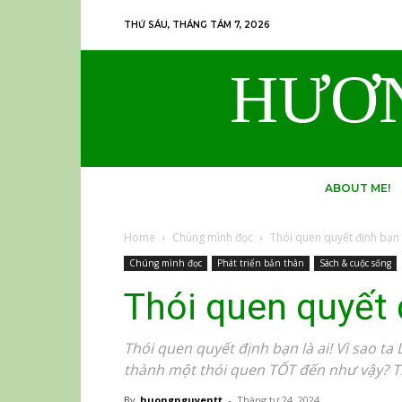
THỨ SÁU, THÁNG TÁM 7, 2026
HƯƠ
ABOUT ME!
Home
Chúng mình đọc
Thói quen quyết định bạn l
Chúng mình đọc
Phát triển bản thân
Sách & cuộc sống
Thói quen quyết 
Thói quen quyết định bạn là ai! Vì sao t
thành một thói quen TỐT đến như vậy? T
By
huongnguyentt
-
Tháng tư 24, 2024