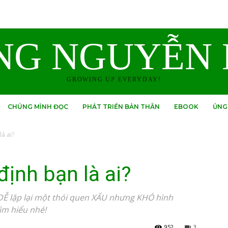
NG NGUYỄN 
GROWING UP EVERYDAY!
CHÚNG MÌNH ĐỌC
PHÁT TRIỂN BẢN THÂN
EBOOK
ỦNG
à ai?
định bạn là ai?
a DỄ lặp lại một thói quen XẤU nhưng KHÓ hình
ìm hiểu nhé!
952
3