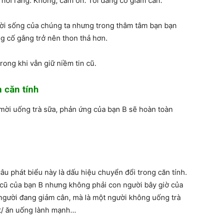
ẽ nói rằng: Không, cảm ơn. Tôi đang cố giảm cân.
 đời sống của chúng ta nhưng trong thâm tâm bạn bạn
ng cố gắng trở nên thon thả hơn.
rong khi vẫn giữ niềm tin cũ.
n căn tính
mời uống trà sữa, phản ứng của bạn B sẽ hoàn toàn
câu phát biểu này là dấu hiệu chuyển đổi trong căn tính.
 cũ của bạn B nhưng không phải con người bây giờ của
người đang giảm cân, mà là một người không uống trà
hất/ ăn uống lành mạnh…