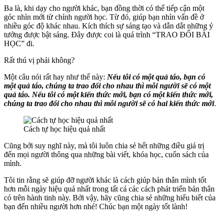
Ba là, khi dạy cho người khác, bạn đồng thời có thể tiếp cận một
góc nhìn mới từ chính người học. Từ đó, giúp bạn nhìn vấn đề ở
nhiều góc độ khác nhau. Kích thích sự sáng tạo và dẫn dắt những ý
tưởng được bật sáng. Đây được coi là quá trình “TRAO ĐỔI BÀI
HỌC” đi.
Rất thú vị phải không?
Một câu nói rất hay như thế này:
Nếu tôi có một quả táo, bạn có
một quả táo, chúng ta trao đổi cho nhau thì mỗi người sẽ có một
quả táo. Nếu tôi có một kiến thức mới, bạn có một kiến thức mới,
chúng ta trao đổi cho nhau thì mỗi người sẽ có hai kiến thức mới
.
Cách tự học hiệu quả nhất
Cũng bởi suy nghĩ này, mà tôi luôn chia sẻ hết những điều giá trị
đến mọi người thông qua những bài viết, khóa học, cuốn sách của
mình.
Tôi tin rằng sẽ giúp đỡ người khác là cách giúp bản thân mình tốt
hơn mỗi ngày hiệu quả nhất trong tất cả các cách phát triển bản thân
có trên hành tinh này. Bởi vậy, hãy cũng chia sẻ những hiểu biết của
bạn đến nhiều người hơn nhé! Chúc bạn một ngày tốt lành!