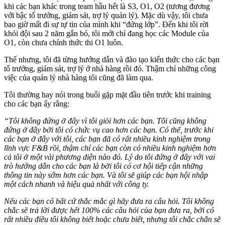
khi các bạn khác trong team hầu hết là S3, O1, O2 (tương đương
với bậc tổ trưởng, giám sát, trợ lý quản lý). Mặc dù vậy, tôi chưa
bao giờ mất đi sự tự tin của mình khi “đứng lớp”. Đến khi tôi rời
khỏi đội sau 2 năm gắn bó, tôi mới chỉ đang học các Module của
O1, còn chưa chính thức thi O1 luôn.
Thế nhưng, tôi đã từng hướng dẫn và đào tạo kiến thức cho các bạn
tổ trưởng, giám sát, trợ lý ở nhà hàng rồi đó. Thậm chí những công
việc của quản lý nhà hàng tôi cũng đã làm qua.
Tôi thường hay nói trong buổi gặp mặt đầu tiên trước khi training
cho các bạn ấy rằng:
“Tôi không đứng ở đây vì tôi giỏi hơn các bạn. Tôi cũng không
đứng ở đây bởi tôi có chức vụ cao hơn các bạn. Có thể, trước khi
các bạn ở đây với tôi, các bạn đã có rất nhiều kinh nghiệm trong
lĩnh vực F&B rồi, thậm chí các bạn còn có nhiều kinh nghiệm hơn
cả tôi ở một vài phương diện nào đó. Lý do tôi đứng ở đây với vai
trò hướng dẫn cho các bạn là bởi tôi có cơ hội tiếp cận những
thông tin này sớm hơn các bạn. Và tôi sẽ giúp các bạn hội nhập
một cách nhanh và hiệu quả nhất với công ty.
Nếu các bạn có bất cứ thắc mắc gì hãy đưa ra câu hỏi. Tôi không
chắc sẽ trả lời được hết 100% các câu hỏi của bạn đưa ra, bởi có
rất nhiều điều tôi không biết hoặc chưa biết, nhưng tôi chắc chắn sẽ