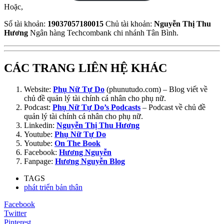
Hoặc,
Số tài khoản:
19037057180015
Chủ tài khoản:
Nguyễn Thị Thu
Hương
Ngân hàng Techcombank chi nhánh Tân Bình.
CÁC TRANG LIÊN HỆ KHÁC
Website:
Phụ Nữ Tự Do
(phunutudo.com) – Blog viết về
chủ đề quản lý tài chính cá nhân cho phụ nữ.
Podcast:
Phụ Nữ Tự Do’s Podcasts
– Podcast về chủ đề
quản lý tài chính cá nhân cho phụ nữ.
Linkedin:
Nguyễn Thị Thu Hương
Youtube:
Phụ Nữ Tự Do
Youtube:
On The Book
Facebook:
Hương Nguyễn
Fanpage:
Hương Nguyễn Blog
TAGS
phát triển bản thân
Facebook
Twitter
Pinterest