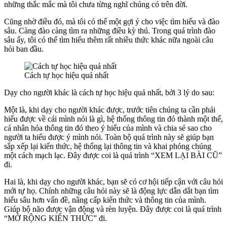
những thắc mắc mà tôi chưa từng nghĩ chúng có trên đời.
Cũng nhờ điều đó, mà tôi có thể một gợi ý cho việc tìm hiểu và đào
sâu. Càng đào càng tìm ra những điều kỳ thú. Trong quá trình đào
sâu ấy, tôi có thể tìm hiểu thêm rất nhiều thức khác nữa ngoài câu
hỏi ban đầu.
Cách tự học hiệu quả nhất
Dạy cho người khác là cách tự học hiệu quả nhất, bởi 3 lý do sau:
Một là, khi dạy cho người khác được, trước tiên chúng ta cần phải
hiểu được về cái mình nói là gì, hệ thống thông tin đó thành một thể,
cá nhân hóa thông tin đó theo ý hiểu của mình và chia sẻ sao cho
người ta hiểu được ý mình nói. Toàn bộ quá trình này sẽ giúp bạn
sắp xếp lại kiến thức, hệ thống lại thông tin và khai phóng chúng
một cách mạch lạc. Đây được coi là quá trình “XEM LẠI BÀI CŨ”
đi.
Hai là, khi dạy cho người khác, bạn sẽ có cơ hội tiếp cận với câu hỏi
mới tự họ. Chính những câu hỏi này sẽ là động lực dẫn dắt bạn tìm
hiểu sâu hơn vấn đề, nâng cấp kiến thức và thông tin của mình.
Giúp bộ não được vận động và rèn luyện. Đây được coi là quá trình
“MỞ RỘNG KIẾN THỨC” đi.