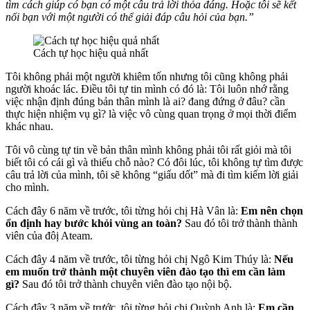
tìm cách giúp có bạn có một câu trả lời thỏa đáng. Hoặc tôi sẽ kết
nối bạn với một người có thể giải đáp câu hỏi của bạn.”
Cách tự học hiệu quả nhất
Tôi không phải một người khiêm tốn nhưng tôi cũng không phải
người khoác lác. Điều tôi tự tin mình có đó là: Tôi luôn nhớ rằng
việc nhận định đúng bản thân mình là ai? đang đứng ở đâu? cần
thực hiện nhiệm vụ gì? là việc vô cùng quan trọng ở mọi thời điểm
khác nhau.
Tôi vô cùng tự tin về bản thân mình không phải tôi rất giỏi mà tôi
biết tôi có cái gì và thiếu chỗ nào? Có đôi lúc, tôi không tự tìm được
câu trả lời của mình, tôi sẽ không “giấu dốt” mà đi tìm kiếm lời giải
cho mình.
Cách đây 6 năm về trước, tôi từng hỏi chị Hà Vân là:
Em nên chọn
ổn định hay bước khỏi vùng an toàn?
Sau đó tôi trở thành thành
viên của đôị Ateam.
Cách đây 4 năm về trước, tôi từng hỏi chị Ngô Kim Thúy là:
Nếu
em muốn trở thành một chuyên viên đào tạo thì em cần làm
gì?
Sau đó tôi trở thành chuyên viên đào tạo nội bộ.
Cách đây 3 năm về trước, tôi từng hỏi chị Quỳnh Anh là:
Em cần