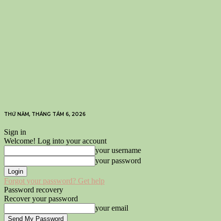
THỨ NĂM, THÁNG TÁM 6, 2026
Sign in
Welcome! Log into your account
your username
your password
Forgot your password? Get help
Password recovery
Recover your password
your email