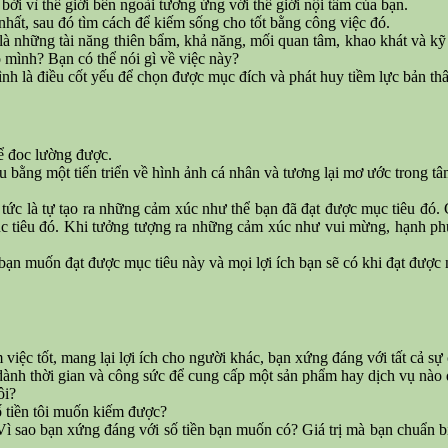
bởi vì thế giới bên ngoài tương ứng với thế giới nội tâm của bạn.
 nhất, sau đó tìm cách để kiếm sống cho tốt bằng công việc đó.
à những tài năng thiên bẩm, khả năng, mối quan tâm, khao khát và kỹ 
mình? Bạn có thể nói gì về việc này?
nh là điều cốt yếu để chọn được mục đích và phát huy tiềm lực bản thâ
hể đoc lường được.
u bằng một tiến triển về hình ảnh cá nhân và tương lại mơ ước trong tâ
tức là tự tạo ra những cảm xúc như thể bạn đã đạt được mục tiêu đó.
 tiêu đó. Khi tưởng tượng ra những cảm xúc như vui mừng, hạnh phúc,
 bạn muốn đạt được mục tiêu này và mọi lợi ích bạn sẽ có khi đạt được 
việc tốt, mang lại lợi ích cho người khác, bạn xứng đáng với tất cả s
dành thời gian và công sức để cung cấp một sản phẩm hay dịch vụ nào đó
ôi?
ố tiền tôi muốn kiếm được?
ì sao bạn xứng đáng với số tiền bạn muốn có? Giá trị mà bạn chuẩn bị 