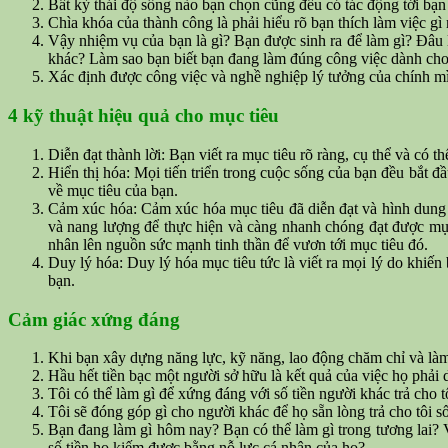
Bất kỳ thái độ sống nào bạn chọn cũng đều có tác động tới bạn 
Chìa khóa của thành công là phải hiểu rõ bạn thích làm việc gì
Vậy nhiệm vụ của bạn là gì? Bạn được sinh ra để làm gì? Đâu l
khác? Làm sao bạn biết bạn đang làm đúng công việc dành cho 
Xác định được công việc và nghề nghiệp lý tưởng của chính mì
4 kỹ thuật hiệu quả cho mục tiêu
Diễn đạt thành lời: Bạn viết ra mục tiêu rõ ràng, cụ thể và có t
Hiển thị hóa: Mọi tiến triển trong cuộc sống của bạn đều bắt đầ
về mục tiêu của bạn.
Cảm xúc hóa: Cảm xúc hóa mục tiêu đã diễn đạt và hình dung 
và nang lượng để thực hiện và càng nhanh chóng đạt được mục
nhân lên nguồn sức mạnh tinh thần để vươn tới mục tiêu đó.
Duy lý hóa: Duy lý hóa mục tiêu tức là viết ra mọi lý do khiến
bạn.
Cảm giác xứng đáng
Khi bạn xây dựng năng lực, kỹ năng, lao động chăm chỉ và làm 
Hầu hết tiền bạc một người sở hữu là kết quả của việc họ phải 
Tôi có thể làm gì để xứng đáng với số tiền người khác trả cho t
Tôi sẽ đóng góp gì cho người khác để họ sẵn lòng trả cho tôi s
Bạn đang làm gì hôm nay? Bạn có thể làm gì trong tương lai? V
số tiền họ kiếm được bằng nỗ lực cá nhân của họ?