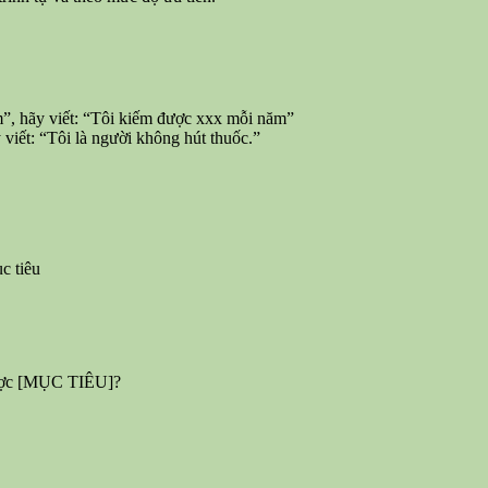
ăm”, hãy viết: “Tôi kiếm được xxx mỗi năm”
 viết: “Tôi là người không hút thuốc.”
c tiêu
 được [MỤC TIÊU]?