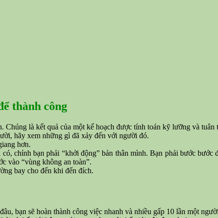
 để thành công
 Chúng là kết quả của một kế hoạch được tính toán kỹ lưỡng và tuân 
ười, hãy xem những gì đã xảy đến với người đó.
giang hơn.
n có, chính bạn phải “khởi động” bản thân mình. Bạn phải bước bước đầ
ước vào “vùng không an toàn”.
ường bay cho đến khi đến đích.
 đâu, bạn sẽ hoàn thành công việc nhanh và nhiều gấp 10 lần một ngườ