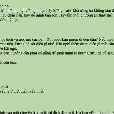
heo nó.
 khác hứa hẹn gì với bạn, bạn hãy lường trước khả năng họ không làm 
 hay chán nản, hãy để mình bận rộn. Hãy tìm một phương án thay thế.
 đúng ý bạn.
mục đích và ước mơ của bạn. Rốt cuộc bạn muốn đi đến đâu? Nếu mọi th
mục tiêu. Đừng bỏ sót điều gì nhé. Khi nghĩ thêm được điều gì mới cầ
u bất ngờ.
ư bạn. Không cần phải cố gắng để phát minh ra những điều đã có sẵn
n của bạn.
u nhất
xảy ra ở thời điểm xấu nhất.
nh vào một chuyến bay mới, tới đích đến mới. Họ làm việc hết mình. H