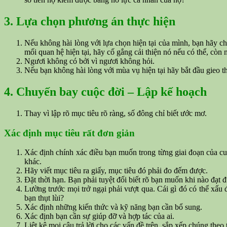
3. Lựa chọn phương án thực hiện
Nếu không hài lòng với lựa chọn hiện tại của mình, bạn hãy c
mối quan hệ hiện tại, hãy cố gắng cải thiện nó nếu có thể, còn 
Ngươi không có bởi vì ngươi không hỏi.
Nếu bạn không hài lòng với mùa vụ hiện tại hãy bắt đầu gieo t
4. Chuyến bay cuộc đời – Lập kế hoạch
Thay vì lập rõ mục tiêu rõ ràng, số đông chỉ biết ước mơ.
Xác định mục tiêu rất đơn giản
Xác định chính xác điều bạn muốn trong từng giai đoạn của cuộ
khác.
Hãy viết mục tiêu ra giấy, mục tiêu đó phải đo đếm được.
Đặt thời hạn. Bạn phải tuyệt đối biết rõ bạn muốn khi nào đạt 
Lường trước mọi trở ngại phải vượt qua. Cái gì đó có thể xấu 
bạn thụt lùi?
Xác định những kiến thức và kỹ năng bạn cần bổ sung.
Xác định bạn cần sự giúp đỡ và hợp tác của ai.
Liệt kê mọi câu trả lời cho các vấn đề trên, sắp xếp chúng theo 