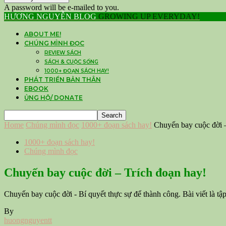
A password will be e-mailed to you.
HƯƠNG NGUYỄN BLOG
GROWING UP EVERYDAY!
ABOUT ME!
CHÚNG MÌNH ĐỌC
REVIEW SÁCH
SÁCH & CUỘC SỐNG
1000+ ĐOẠN SÁCH HAY!
PHÁT TRIỂN BẢN THÂN
EBOOK
ỦNG HỘ/ DONATE
Home
Chúng mình đọc
1000+ đoạn sách hay!
Chuyến bay cuộc đời –
1000+ đoạn sách hay!
Chúng mình đọc
Chuyến bay cuộc đời – Trích đoạn hay!
Chuyến bay cuộc đời - Bí quyết thực sự để thành công. Bài viết là t
By
huongnguyentt