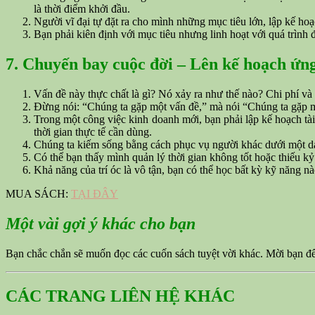
là thời điểm khởi đầu.
Người vĩ đại tự đặt ra cho mình những mục tiêu lớn, lập kế hoạ
Bạn phải kiên định với mục tiêu nhưng linh hoạt với quá trình đ
7. Chuyến bay cuộc đời – Lên kế hoạch ứng
Vấn đề này thực chất là gì? Nó xảy ra như thế nào? Chi phí và 
Đừng nói: “Chúng ta gặp một vấn đề,” mà nói “Chúng ta gặp m
Trong một công việc kinh doanh mới, bạn phải lập kế hoạch tài 
thời gian thực tế cần dùng.
Chúng ta kiếm sống bằng cách phục vụ người khác dưới một d
Có thể bạn thấy mình quản lý thời gian không tốt hoặc thiếu kỷ 
Khả năng của trí óc là vô tận, bạn có thể học bất kỳ kỹ năng nà
MUA SÁCH:
TẠI ĐÂY
Một vài gợi ý khác cho bạn
Bạn chắc chắn sẽ muốn đọc các cuốn sách tuyệt vời khác. Mời bạn 
CÁC TRANG LIÊN HỆ KHÁC