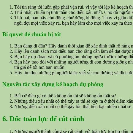
Tôi tin rằng tôi luôn gặp phải vận rủi, vì vậy tôi lập kế hoạch t
Thứ nhất, chuẩn bị tinh thần cho điều xấu nhất. Cho dù người
Thứ hai, bạn hãy chủ động chứ đừng bị động. Thày vì giận dữ
ngồi đợi mọi việc xảy ra, bạn hãy làm cho mọi việc xảy ra theo
Bí quyết để chuẩn bị tốt
Bạn đang đi đâu? Hãy dành thời gian để xác định thật rõ ràng 
Hãy lên danh sách mọi điều bạn cho rằng cần làm để đạt được 
Bạn hãy dự đoán và có phương án phòng ngừa trước những điề
Bạn hãy trao đổi với những người từng đi con đường giống nh
trả giá để tới nơi bạn muốn.
Hãy tìm đọc những gì người khác viết về con đường và đích đế
Nguyên tắc xây dựng kế hoạch dự phòng
Bất cứ điều gì có thể không ổn thì sẽ không ổn thật sự
Những điều xấu nhất có thể xảy ra thì sẽ xảy ra ở thời điểm xấ
Những điều xấu nhất có thể gây tổn thất tiền bạc nhiều nhất sẽ 
6. Dốc toàn lực để cất cánh
Những người thành công sẽ cất cánh với toàn lực khi họ dấn mì