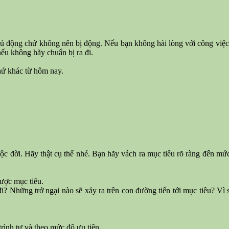
hủ động chứ không nên bị động. Nếu bạn không hài lòng với công việc h
nếu không hãy chuẩn bị ra đi.
hứ khác từ hôm nay.
c đời. Hãy thật cụ thể nhé. Bạn hãy vách ra mục tiêu rõ ràng đến mức 
được mục tiêu.
đi? Những trở ngại nào sẽ xảy ra trên con đường tiến tới mục tiêu? Vì 
trình tự và theo mức độ ưu tiên.