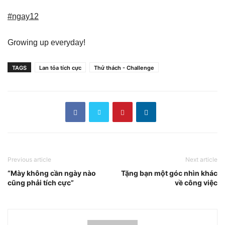
#ngay12
Growing up everyday!
TAGS
Lan tỏa tích cực
Thử thách - Challenge
Previous article
Next article
“Mày không cần ngày nào
Tặng bạn một góc nhìn khác
cũng phải tích cực”
về công việc