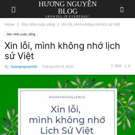
HƯƠNG NGUYỄN
BLOG
GROWING UP EVERYDAY!
Home
Góc nhìn cuộc sống
Xin lỗi, mình không nhớ lịch sử Việt
Góc nhìn cuộc sống
Xin lỗi, mình không nhớ lịch
sử Việt
894
0
By
huongnguyentt
-
Tháng chín 9, 2021