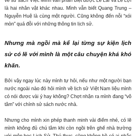
về sử sách Việt. Mình vẫn phân biệt được Lê Lai và Lê Lợi
là hai nhân vật khác nhau. Mình vẫn biết Quang Trung –
Nguyễn Huệ là cùng một người. Cũng không đến nỗi “xói
mòn” quá đỗi với những thông tin lịch sử.
Nhưng mà ngồi mà kể lại từng sự kiện lịch
sử có lẽ với mình là một câu chuyện khá khó
khăn.
Bởi vậy ngay lúc này mình tự hỏi, nếu như một người bạn
nước ngoài nào đó hỏi mình về lịch sử Việt Nam liệu mình
có nói được vài ý hay không? Chợt nhận ra mình đang “vô
tâm” với chính sử sách nước nhà.
Nhưng cho mình xin phép thanh minh vài điểm nhé, có lẽ
mình không đủ chú tâm khi còn ngồi trên ghế nhà trường
với môn học Lịch Sử. Thú thực, cũng không hề có ai nhắc