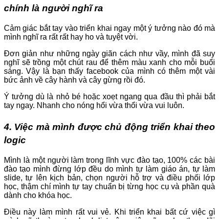
chính là người nghĩ ra
Cảm giác bắt tay vào triển khai ngay một ý tưởng nào đó mà
mình nghĩ ra rất rất hay ho và tuyệt vời.
Đơn giản như những ngày giãn cách như vầy, mình đã suy
nghĩ sẽ trồng một chút rau để thêm màu xanh cho mỗi buổi
sáng. Vậy là bạn thấy facebook của mình có thêm một vài
bức ảnh về cây hành và cây gừng rồi đó.
Ý tưởng dù là nhỏ bé hoặc xoẹt ngang qua đầu thì phải bắt
tay ngay. Nhanh cho nóng hổi vừa thổi vừa vui luôn.
4. Việc mà mình được chủ động triển khai theo
logic
Mình là một người làm trong lĩnh vực đào tạo, 100% các bài
đào tạo mình đừng lớp đều do mình tự làm giáo án, tự làm
slide, tự lên kịch bản, chọn người hỗ trợ và điều phối lớp
học, thậm chí mình tự tay chuẩn bị từng học cụ và phần quà
dành cho khóa học.
Điều này làm mình rất vui vẻ. Khi triển khai bất cứ việc gì