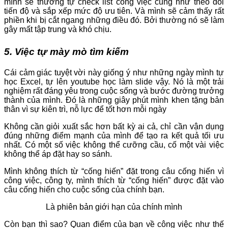
mình sẽ thường tự check list công việc cũng như theo dõi
tiến độ và sắp xếp mức độ ưu tiên. Và mình sẽ cảm thấy rất
phiền khi bị cắt ngang những điều đó. Bởi thường nó sẽ làm
gây mất tập trung và khó chịu.
5. Việc tự mày mò tìm kiếm
Cái cảm giác tuyệt vời này giống ý như những ngày mình tự
học Excel, tự lên youtube học làm slide vậy. Nó là một trải
nghiệm rất đáng yêu trong cuộc sống và bước đường trưởng
thành của mình. Đó là những giây phút mình khen tặng bản
thân vì sự kiên trì, nỗ lực để tốt hơn mỗi ngày
Không cần giỏi xuất sắc hơn bất kỳ ai cả, chỉ cần vận dụng
đúng những điểm mạnh của mình để tạo ra kết quả tối ưu
nhất. Có một số việc không thể cưỡng cầu, cố một vài việc
không thể áp đặt hay so sánh.
Mình không thích từ “cống hiến” đặt trong câu cống hiến vì
công việc, công ty, mình thích từ “cống hiến” được đặt vào
câu cống hiến cho cuộc sống của chính bạn.
Là phiên bản giới hạn của chính mình
Còn bạn thì sao? Quan điểm của bạn về công việc như thế