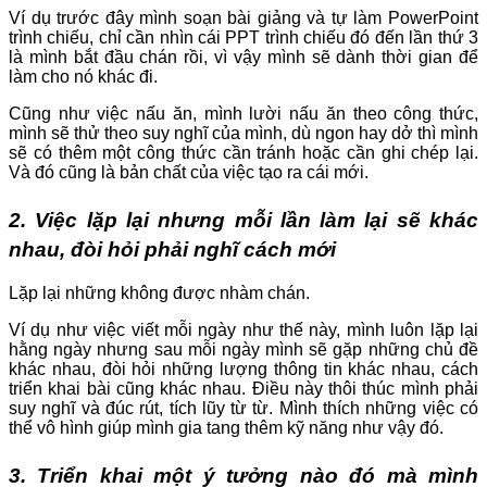
Ví dụ trước đây mình soạn bài giảng và tự làm PowerPoint
trình chiếu, chỉ cần nhìn cái PPT trình chiếu đó đến lần thứ 3
là mình bắt đầu chán rồi, vì vậy mình sẽ dành thời gian để
làm cho nó khác đi.
Cũng như việc nấu ăn, mình lười nấu ăn theo công thức,
mình sẽ thử theo suy nghĩ của mình, dù ngon hay dở thì mình
sẽ có thêm một công thức cần tránh hoặc cần ghi chép lại.
Và đó cũng là bản chất của việc tạo ra cái mới.
2. Việc lặp lại nhưng mỗi lần làm lại sẽ khác
nhau, đòi hỏi phải nghĩ cách mới
Lặp lại những không được nhàm chán.
Ví dụ như việc viết mỗi ngày như thế này, mình luôn lặp lại
hằng ngày nhưng sau mỗi ngày mình sẽ gặp những chủ đề
khác nhau, đòi hỏi những lượng thông tin khác nhau, cách
triển khai bài cũng khác nhau. Điều này thôi thúc mình phải
suy nghĩ và đúc rút, tích lũy từ từ. Mình thích những việc có
thể vô hình giúp mình gia tang thêm kỹ năng như vậy đó.
3. Triển khai một ý tưởng nào đó mà mình