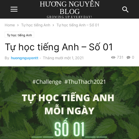
HƯƠNG NGUYỄN
BLOG
GROWING UP EVERYDAY!
Home
Tự học tiếng Anh
Tự học tiếng Anh – Số 01
Tự học tiếng Anh
Tự học tiếng Anh – Số 01
731
0
By
huongnguyentt
-
Tháng mười một 1, 2021