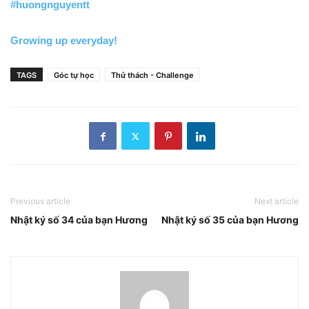
#huongnguyentt
Growing up everyday!
TAGS
Góc tự học
Thử thách - Challenge
Previous article
Next article
Nhật ký số 34 của bạn Hương
Nhật ký số 35 của bạn Hương