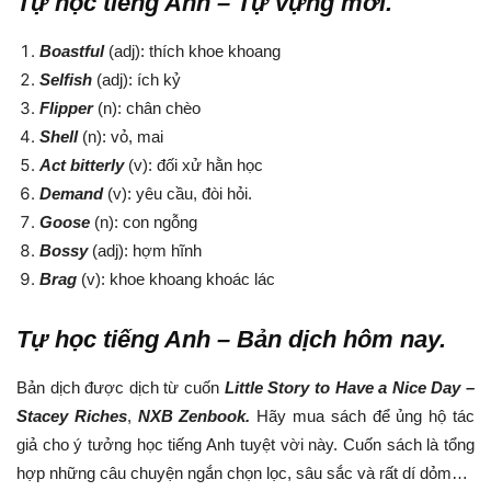
Tự học tiếng Anh – Tự vựng mới.
Boastful
(adj): thích khoe khoang
Selfish
(adj): ích kỷ
Flipper
(n): chân chèo
Shell
(n): vỏ, mai
Act bitterly
(v): đối xử hằn học
Demand
(v): yêu cầu, đòi hỏi.
Goose
(n): con ngỗng
Bossy
(adj): hợm hĩnh
Brag
(v): khoe khoang khoác lác
Tự học tiếng Anh – Bản dịch hôm nay.
Bản dịch được dịch từ cuốn
Little Story to Have a Nice Day –
Stacey Riches
,
NXB Zenbook.
Hãy mua sách để ủng hộ tác
giả cho ý tưởng học tiếng Anh tuyệt vời này. Cuốn sách là tổng
hợp những câu chuyện ngắn chọn lọc, sâu sắc và rất dí dỏm…