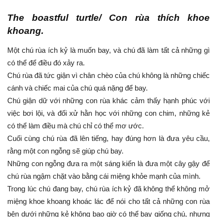
The boastful turtle/ Con rùa thích khoe
khoang.
Một chú rùa ích kỷ là muốn bay, và chú đã làm tất cả những gì
có thể để điều đó xảy ra.
Chú rùa đã tức giận vì chân chèo của chú không là những chiếc
cánh và chiếc mai của chú quá nặng để bay.
Chú giận dữ với những con rùa khác cảm thấy hạnh phúc với
việc bơi lội, và đối xử hằn học với những con chim, những kẻ
có thể làm điều mà chú chỉ có thể mơ ước.
Cuối cùng chú rùa đã lên tiếng, hay đúng hơn là đưa yêu cầu,
rằng một con ngỗng sẽ giúp chú bay.
Những con ngỗng đưa ra một sáng kiến là đưa một cây gậy để
chú rùa ngậm chặt vào bằng cái miệng khỏe mạnh của mình.
Trong lúc chú đang bay, chú rùa ích kỷ đã không thể không mở
miệng khoe khoang khoác lác để nói cho tất cả những con rùa
bên dưới những kẻ không bao giờ có thể bay giống chú, nhưng