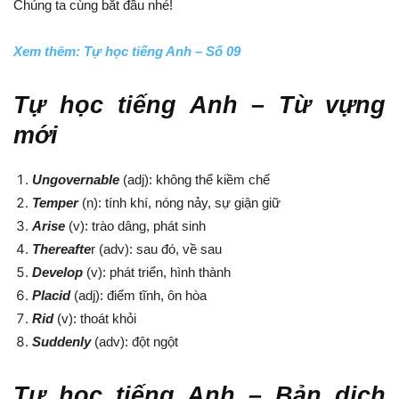
Chúng ta cùng bắt đầu nhé!
Xem thêm: Tự học tiếng Anh – Số 09
Tự học tiếng Anh – Từ vựng
mới
Ungovernable
(adj): không thể kiềm chế
Temper
(n): tính khí, nóng nảy, sự giận giữ
Arise
(v): trào dâng, phát sinh
Thereafte
r (adv): sau đó, về sau
Develop
(v): phát triển, hình thành
Placid
(adj): điểm tĩnh, ôn hòa
Rid
(v): thoát khỏi
Suddenly
(adv): đột ngột
Tự học tiếng Anh – Bản dịch