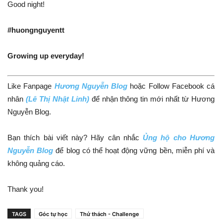
Good night!
#huongnguyentt
Growing up everyday!
Like Fanpage
Hương Nguyễn Blog
hoặc Follow Facebook cá
nhân
(Lê Thị Nhật Linh)
để nhận thông tin mới nhất từ Hương
Nguyễn Blog.
Bạn thích bài viết này? Hãy cân nhắc
Ủng hộ cho Hương
Nguy
ễn Blog
để blog có thể hoạt động vững bền, miễn phí và
không quảng cáo.
Thank you!
TAGS
Góc tự học
Thử thách - Challenge