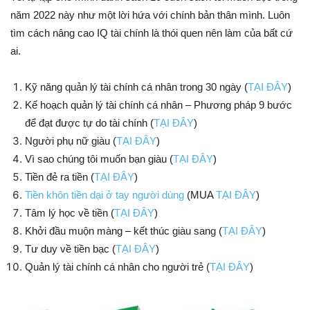
năm 2022 này như một lời hứa với chính bản thân mình. Luôn
tìm cách nâng cao IQ tài chính là thói quen nên làm của bất cứ
ai.
Kỹ năng quản lý tài chính cá nhân trong 30 ngày (
TẠI ĐÂY
)
Kế hoạch quản lý tài chính cá nhân – Phương pháp 9 bước
để đạt được tự do tài chính (
TẠI ĐÂY
)
Người phụ nữ giàu (
TẠI ĐÂY
)
Vì sao chúng tôi muốn bạn giàu (
TẠI ĐÂY
)
Tiền đẻ ra tiền (
TẠI ĐÂY
)
Tiền khôn tiền dại ở tay người dùng
(MUA
TẠI ĐÂY
)
Tâm lý học về tiền (
TẠI ĐÂY
)
Khởi đầu muộn màng – kết thúc giàu sang (
TẠI ĐÂY
)
Tư duy về tiền bạc (
TẠI ĐÂY
)
Quản lý tài chính cá nhân cho người trẻ (
TẠI ĐÂY
)