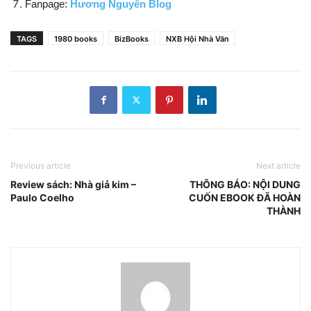
Fanpage:
Hương Nguyễn Blog
TAGS
1980 books
BizBooks
NXB Hội Nhà Văn
Previous article
Next article
Review sách: Nhà giả kim –
THÔNG BÁO: NỘI DUNG
Paulo Coelho
CUỐN EBOOK ĐÃ HOÀN
THÀNH