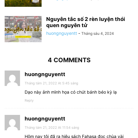
Nguyên tắc số 2 rèn luyện thói
quen nguyên tử
huongnguyentt
-
Tháng sáu 4, 2024
4 COMMENTS
huongnguyentt
Tháng tám 21, 2022 At 5:45 sáng
Dạo này ảnh mình họa có chút bánh béo kỳ lạ
Reply
huongnguyentt
Tháng tám 21, 2022 At 11:54 sáng
Hôm nay tôi đã ra hiệu sách Fahasa đọc chùa vài