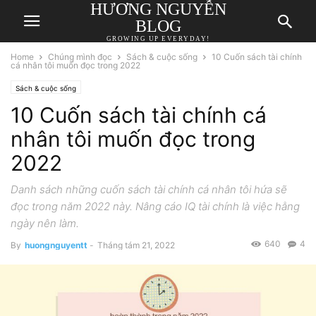
HƯƠNG NGUYỄN
BLOG
GROWING UP EVERYDAY!
Home
Chúng mình đọc
Sách & cuộc sống
10 Cuốn sách tài chính
cá nhân tôi muốn đọc trong 2022
Sách & cuộc sống
10 Cuốn sách tài chính cá
nhân tôi muốn đọc trong
2022
Danh sách những cuốn sách tài chính cá nhân tôi hứa sẽ
đọc trong năm 2022 này. Nâng cáo IQ tài chính là việc hằng
ngày nên làm.
640
4
By
huongnguyentt
-
Tháng tám 21, 2022