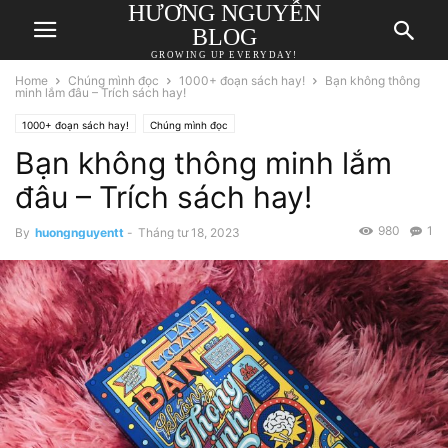
HƯƠNG NGUYỄN
BLOG
GROWING UP EVERYDAY!
Home
Chúng mình đọc
1000+ đoạn sách hay!
Bạn không thông
minh lắm đâu – Trích sách hay!
1000+ đoạn sách hay!
Chúng mình đọc
Bạn không thông minh lắm
đâu – Trích sách hay!
980
1
By
huongnguyentt
-
Tháng tư 18, 2023