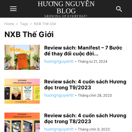
HƯƠNG NGUYỄN
BLOG
GROWING UP EVERYDAY!
Home
Tags
NXB Thế Giới
NXB Thế Giới
Review sách: Manifest – 7 Bước
để thay đổi cuộc đời...
huongnguyentt
-
Tháng tư 21, 2024
Review sách: 4 cuốn sách Hương
đọc trong T9/2023
huongnguyentt
-
Tháng chín 28, 2023
Review sách: 4 cuốn sách Hương
đọc trong T8/2023
huongnguyentt
-
Tháng chín 9, 2023