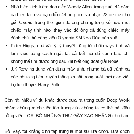
Nhà biên kịch kiêm đạo diễn Woody Allen, trong suốt 44 năm
đã biên kịch và đạo diễn 44 bộ phim và nhận 23 đề cử cho
giải Oscar. Trong thời gian đó ông chưng từng sở hữu một
chiếc máy tính nào, thay vào đó ông đã dùng chiếc máy
đánh chữ thủ công kiểu Olympia SM3 do Đức sản xuất.
Peter Higgs, nhà vật lý lý thuyết cũng từ chối mays tính và
làm việc bằng cách ngắt tất cả kết nối để cánh báo chí
không thể tìm được ông sau khi biết ông đoạt giải Nobel.
J.K.Rowling dùng vẫn dùng máy tính, nhưng bà đã tránh xa
các phương tiện truyền thông xa hội trong suốt thời gian viết
bộ tiểu thuyết Harry Potter.
Còn rất nhiều ví dụ khác được đưa ra trong cuốn Deep Work
nhằm chứng mình việc tập trung của chúng ta có thể bắt đầu
bằng việc LOẠI BỎ NHỮNG THỬ GÂY XAO NHÃNG cho bạn.
Bởi vậy, tôi khẳng định tập trung là một sự lựa chọn. Lựa chọn