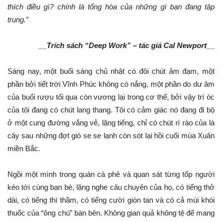
thích điều gì? chính là tổng hòa của những gì bạn đang tập
trung.”
__Trích sách “Deep Work” – tác giả Cal Newport__
Sáng nay, một buổi sáng chủ nhật có đôi chút ảm đạm, một
phần bởi tiết trời Vĩnh Phúc không có nắng, một phần do dư âm
của buổi rượu tối qua còn vương lại trong cơ thể, bởi vậy trí óc
của tôi đang có chút lang thang. Tôi có cảm giác nó đang đi bộ
ở một cung đường vắng vẻ, lặng tiếng, chỉ có chút rì rào của là
cây sau những đợt gió se se lạnh còn sót lại hồi cuối mùa Xuân
miền Bắc.
Ngồi một mình trong quán cà phê và quan sát từng tốp người
kéo tới cùng bạn bè, lặng nghe câu chuyên của họ, có tiếng thở
dài, có tiếng thì thầm, có tiếng cười giòn tan và có cả mùi khói
thuốc của “ông chú” bàn bên. Không gian quả không tệ để mang