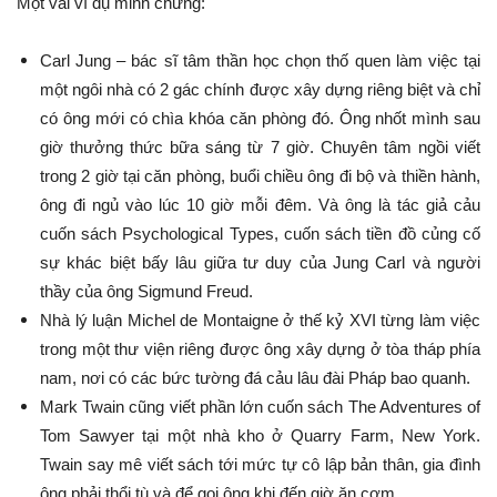
Một vài ví dụ minh chứng:
Carl Jung – bác sĩ tâm thần học chọn thố quen làm việc tại
một ngôi nhà có 2 gác chính được xây dựng riêng biệt và chỉ
có ông mới có chìa khóa căn phòng đó. Ông nhốt mình sau
giờ thưởng thức bữa sáng từ 7 giờ. Chuyên tâm ngồi viết
trong 2 giờ tại căn phòng, buổi chiều ông đi bộ và thiền hành,
ông đi ngủ vào lúc 10 giờ mỗi đêm. Và ông là tác giả cảu
cuốn sách Psychological Types, cuốn sách tiền đồ củng cố
sự khác biệt bấy lâu giữa tư duy của Jung Carl và người
thầy của ông Sigmund Freud.
Nhà lý luận Michel de Montaigne ở thế kỷ XVI từng làm việc
trong một thư viện riêng được ông xây dựng ở tòa tháp phía
nam, nơi có các bức tường đá cảu lâu đài Pháp bao quanh.
Mark Twain cũng viết phần lớn cuốn sách The Adventures of
Tom Sawyer tại một nhà kho ở Quarry Farm, New York.
Twain say mê viết sách tới mức tự cô lập bản thân, gia đình
ông phải thổi tù và để gọi ông khi đến giờ ăn cơm.