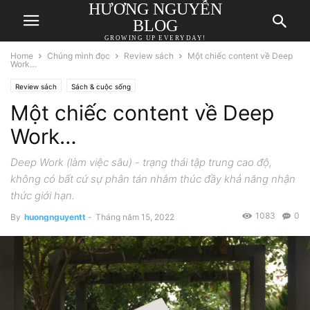
HƯƠNG NGUYỄN
BLOG
GROWING UP EVERYDAY!
Home
Chúng mình đọc
Review sách
Một chiếc content về Deep
Work…
Review sách
Sách & cuộc sống
Một chiếc content về Deep
Work…
Deep Work (làm việc sâu) - trạng thái tập trung cao độ,
không có bất cứ sự phân tán nhắm thúc đầy khả năng nhận
thức giới hạn.
1083
0
By
huongnguyentt
-
Tháng năm 15, 2022