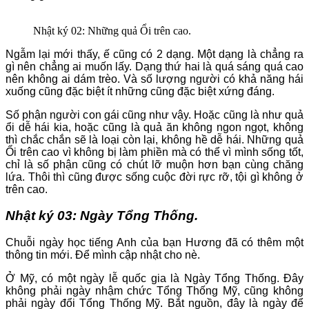
Nhật ký 02: Những quả Ổi trên cao.
Ngẫm lại mới thấy, ế cũng có 2 dạng. Một dạng là chẳng ra
gì nên chẳng ai muốn lấy. Dạng thứ hai là quá sáng quá cao
nên không ai dám trèo. Và số lượng người có khả năng hái
xuống cũng đặc biệt ít những cũng đặc biệt xứng đáng.
Số phận người con gái cũng như vậy. Hoặc cũng là như quả
ổi dễ hái kia, hoặc cũng là quả ăn không ngon ngọt, không
thì chắc chắn sẽ là loại còn lại, không hề dễ hái. Những quả
Ổi trên cao vì không bị làm phiền mà có thể vì mình sống tốt,
chỉ là số phận cũng có chút lỡ muộn hơn bạn cùng chăng
lứa. Thôi thì cũng được sống cuộc đời rực rỡ, tội gì không ở
trên cao.
Nhật ký 03: Ngày Tổng Thống.
Chuỗi ngày học tiếng Anh của bạn Hương đã có thêm một
thông tin mới. Để mình cập nhật cho nè.
Ở Mỹ, có một ngày lễ quốc gia là Ngày Tổng Thống. Đây
không phải ngày nhậm chức Tổng Thống Mỹ, cũng không
phải ngày đổi Tổng Thống Mỹ. Bắt nguồn, đây là ngày để