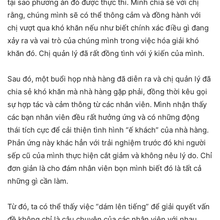
tại sao phương án đó được thực thi. Mình chia sẻ với chị
rằng, chúng mình sẽ có thể thông cảm và đồng hành với
chị vượt qua khó khăn nếu như biết chính xác điều gì đang
xảy ra và vai trò của chúng mình trong việc hóa giải khó
khăn đó. Chị quản lý đã rất đồng tình với ý kiến của mình.
Sau đó, một buổi họp nhà hàng đã diễn ra và chị quản lý đã
chia sẻ khó khăn mà nhà hàng gặp phải, đồng thời kêu gọi
sự hợp tác và cảm thông từ các nhân viên. Mình nhận thấy
các bạn nhân viên đều rất hưởng ứng và có những động
thái tích cực để cải thiện tình hình “ế khách” của nhà hàng.
Phản ứng này khác hẳn với trải nghiệm trước đó khi người
sếp cũ của mình thực hiện cắt giảm và không nêu lý do. Chỉ
đơn giản là cho đám nhân viên bọn mình biết đó là tất cả
những gì cần làm.
Từ đó, ta có thể thấy việc “dám lên tiếng” để giải quyết vấn
đề không chỉ là câu chuyện của các nhân viên với nhau,