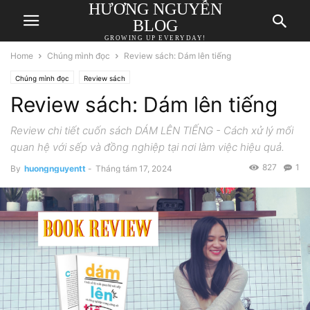
HƯƠNG NGUYỄN
BLOG
GROWING UP EVERYDAY!
Home
Chúng mình đọc
Review sách: Dám lên tiếng
Chúng mình đọc
Review sách
Review sách: Dám lên tiếng
Review chi tiết cuốn sách DÁM LÊN TIẾNG - Cách xử lý mối
quan hệ với sếp và đồng nghiệp tại nơi làm việc hiệu quả.
827
1
By
huongnguyentt
-
Tháng tám 17, 2024