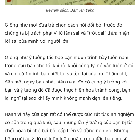
Review sách: Dám lên tiếng
Giống như một đứa trẻ chọn cách nói dối bởi trước đó
chúng ta bị trách phạt vì lỡ làm sai và “trót dại” thừa nhận
lỗi sai của mình với người lớn.
Giống như ý tưởng táo bạo bạn muốn trình bày luôn nằm
trong đầu bạn cho tới khi rời khỏi công ty, nó vẫn luôn ở đó
và chỉ có 1 mình bạn biết tới sự tồn tại của nó. Thậm chí,
đến một ngày bạn phát hiện ra ai đó có cùng ý tưởng với
bạn và ý tưởng đó đã được thực hiện hóa thành công, bạn
lại nghĩ tại sao khi ấy mình không mạnh dạn lên tiếng.
Hành vi này của bạn rất có thể được đúc rút từ kinh nghiệm
có sẵn trong quá khứ, sau những lần ý tưởng của bạn bị từ
chối hoặc bị chê bai bởi cấp trên và đồng nghiệp. Những
tiếng nói ác ý đó cứ luôn luẩn quẩn trong đầu bạn, nó sẽ