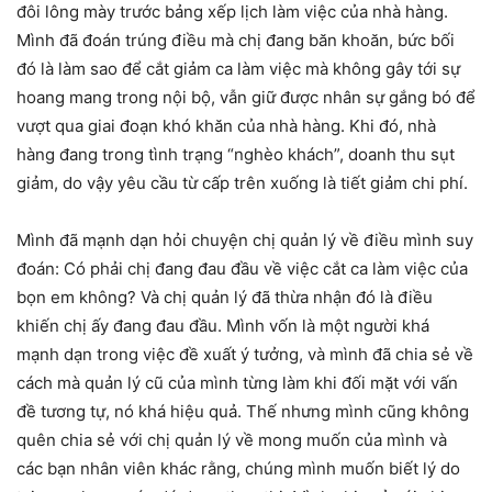
đôi lông mày trước bảng xếp lịch làm việc của nhà hàng.
Mình đã đoán trúng điều mà chị đang băn khoăn, bức bối
đó là làm sao để cắt giảm ca làm việc mà không gây tới sự
hoang mang trong nội bộ, vẫn giữ được nhân sự gắng bó để
vượt qua giai đoạn khó khăn của nhà hàng. Khi đó, nhà
hàng đang trong tình trạng “nghèo khách”, doanh thu sụt
giảm, do vậy yêu cầu từ cấp trên xuống là tiết giảm chi phí.
Mình đã mạnh dạn hỏi chuyện chị quản lý về điều mình suy
đoán: Có phải chị đang đau đầu về việc cắt ca làm việc của
bọn em không? Và chị quản lý đã thừa nhận đó là điều
khiến chị ấy đang đau đầu. Mình vốn là một người khá
mạnh dạn trong việc đề xuất ý tưởng, và mình đã chia sẻ về
cách mà quản lý cũ của mình từng làm khi đối mặt với vấn
đề tương tự, nó khá hiệu quả. Thế nhưng mình cũng không
quên chia sẻ với chị quản lý về mong muốn của mình và
các bạn nhân viên khác rằng, chúng mình muốn biết lý do