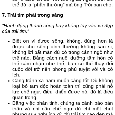
thể đó là “phần thưởng” mà ông Trời ban cho.
7. Trái tim phải trong sáng
“Hành động thành công hay không tùy vào vẻ đẹp
của trái tim.”
Biết ơn vì được sống, không, đúng hơn là
được cho sống bình thường không sân si,
không lời bất mãn dù có trong cảnh ngộ như
thế nào. Bằng cách nuôi dưỡng tâm hồn có
thể cảm nhận như thế, bạn có thể thay đổi
cuộc đời trở nên phong phú tuyệt vời và có
ích.
Càng tránh xa ham muốn càng tốt. Dù không
loại bỏ tam độc hoàn toàn thì cũng phải nỗ
lực chế ngự, điều khiển được nó, đó là điều
quan trọng.
Bằng việc phản tỉnh, chúng ta cảnh báo bản
thân và chỉ cần chế ngự dù chỉ một chút
những suy nghĩ ích kỷ, thì trái tim cao đẹp mà