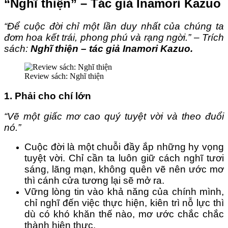
“Nghĩ thiện” – Tác giả Inamori Kazuo
“Để cuộc đời chỉ một lần duy nhất của chúng ta
đơm hoa kết trái, phong phú và rạng ngời.” – Trích
sách:
Nghĩ thiện – tác giả Inamori Kazuo.
Review sách: Nghĩ thiện
1. Phải cho chí lớn
“Vẽ một giấc mơ cao quý tuyệt vời và theo đuổi
nó.”
Cuộc đời là một chuỗi đầy ắp những hy vọng
tuyệt vời. Chỉ cần ta luôn giữ cách nghĩ tươi
sáng, lãng mạn, không quên vẽ nên ước mơ
thì cánh cửa tương lại sẽ mở ra.
Vững lòng tin vào khả năng của chính mình,
chỉ nghĩ đến việc thực hiện, kiên trì nỗ lực thì
dù có khó khăn thế nào, mơ ước chắc chắc
thành hiện thực.