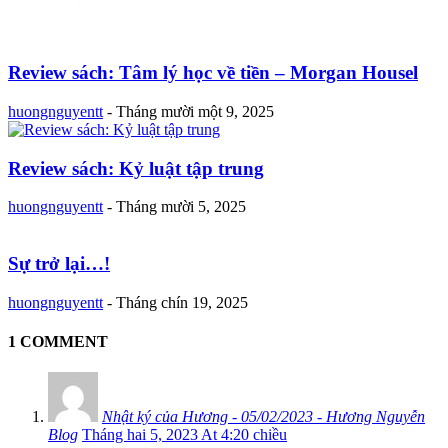
Review sách: Tâm lý học về tiền – Morgan Housel
huongnguyentt
-
Tháng mười một 9, 2025
Review sách: Kỷ luật tập trung
huongnguyentt
-
Tháng mười 5, 2025
Sự trở lại…!
huongnguyentt
-
Tháng chín 19, 2025
1 COMMENT
Nhật ký của Hương - 05/02/2023 - Hương Nguyễn
Blog
Tháng hai 5, 2023 At 4:20 chiều