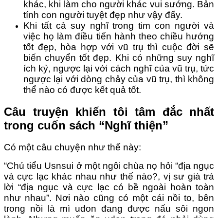
khác, khi làm cho người khác vui sướng. Bản
tính con người tuyệt đẹp như vậy đấy.
Khi tất cả suy nghĩ trong tim con người và
việc họ làm điều tiến hành theo chiều hướng
tốt đẹp, hòa hợp với vũ trụ thì cuộc đời sẽ
biến chuyển tốt đẹp. Khi có những suy nghĩ
ích kỷ, ngược lại với cách nghĩ của vũ trụ, tức
ngược lại với dòng chảy của vũ trụ, thì không
thể nào có được kết quả tốt.
Câu truyện khiến tôi tâm đắc nhất
trong cuốn sách “Nghĩ thiện”
Có một câu chuyện như thế này:
“Chú tiểu Usnsui ở một ngôi chùa nọ hỏi “địa ngục
và cực lạc khác nhau như thế nào?, vị sư già trả
lời “địa ngục và cực lạc có bề ngoài hoàn toàn
như nhau”. Nơi nào cũng có một cái nồi to, bên
trong nồi là mì udon đang được nấu sôi ngon