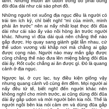
lành. Nhưng muốn ăn udon trong đó phải dùng
đôi đũa dài như cái sào phơi đồ.
Những người rơi xuống địa ngục đều là người có
trái tim ích kỷ, chỉ biết nghĩ “mì của mình, mình
phải ăn trước” nên ai nấy nhất loạt thọc đôi đũa
dài như cái sào ấy vào nồi hòng ăn trước người
khác. Nhưng vì đũa dài quá nên chẳng thể nào
gắp được. Họ quay sang giành giật lẫn nhau, cứ
thế udon vương vãi khắp nơi mà chẳng ai gặp
được cọng nào. Người nào may mắn gắp được
cũng chẳng thế nào đưa lên miệng bằng đôi đũa
dài ấy. Rốt cuộc chẳng ai ăn được gì. Đó là quang
cảnh ở địa ngục.
Ngược lại, ở cực lạc, tuy điều kiện giống vậy
nhưng quang cảnh vô cùng êm đềm. Mọi người ai
nấy đều tử tế, biết nghĩ đến người khác nên
không nghĩ cho mình trước, ai cũng dùng đôi đũa
dài ấy gắp udon và mời người bên kia nồi. Thế là
người ngồi bên kia nói cảm ơn và dùng đũa gắp