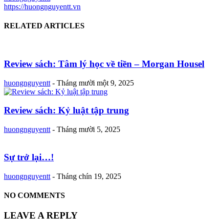
https://huongnguyentt.vn
RELATED ARTICLES
Review sách: Tâm lý học về tiền – Morgan Housel
huongnguyentt
-
Tháng mười một 9, 2025
Review sách: Kỷ luật tập trung
huongnguyentt
-
Tháng mười 5, 2025
Sự trở lại…!
huongnguyentt
-
Tháng chín 19, 2025
NO COMMENTS
LEAVE A REPLY