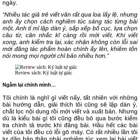
ngày.
“Nhiều tác giả trẻ viết văn rất qua loa lấy lệ, nhưng
anh ấy chọn cách nghiêm túc sáng tác từng bài
một. Anh tỉ mỉ lập dàn ý, sắp xếp bố cục, lựa chọn
câu từ, cân nhắc kĩ càng rồi mới viết. Khi viết
xong, anh kiểm tra lại, xác nhận không còn lỗi sai
mới đăng tác phẩm hoàn chính ấy lên, khiêm tốn
nói mong mọi người chỉ bảo nhiều hơn.”
Review sách: Kỷ luật tự giác
Ngẫm lại chính mình…
Tôi chính là nghĩ gì viết nấy, tất nhiên với những
bài hướng dẫn, giải thích tôi cũng sẽ lập dàn ý,
chắt lọc nội dung rồi mới viết và xuất bản. Nhưng
dù là kiểu bài gì tôi cũng đều bỏ qua bước kiểm
tra chính tả trước khi đăng bài. Hầu hết các bài
viết của tôi đều có lỗi gõ máy. Có rất nhiều lần tôi
tự dặn bản thân phải nghiêm túc xem lại bài viết