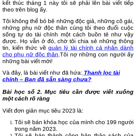
kết thúc tháng 1 này tôi sẽ phải lên bài viết tiếp
theo trên blog ấy.
Tôi không thể bỏ bê những độc giả, những cô gái,
những phụ nữ độc thân cùng tôi theo đuổi cuộc
sống tự do tài chính một cách buồn tẻ như vậy
được. Họ vẫn ở đó, chờ tôi chia sẻ những thông
tin, kiến thức về
quản lý tài chính cá nhân dành
cho phụ nữ độc thân
.Tôi nợ những con người ấy
những bài viết mới!
Và đây, là bài viết như đã hứa:
Thanh lọc tài
chính – Bạn đã sẵn sàng chưa?
Bài học số 2. Mục tiêu cần được viết xuống
một cách rõ ràng
Viết đơn giản mục tiêu 2023 là:
Tôi sẽ bán khóa học của mình cho 199 người
trong năm 2023.
Tôi sẽ bán thành công bản thảo sách của