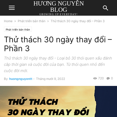
HƯƠNG NGUYỄN
BLOG
GROWING UP EVERYDAY!
Home
Phát triển bản thân
Thử thách 30 ngày thay đổi – Phần 3
Phát triển bản thân
Thử thách 30 ngày thay đổi –
Phần 3
Thử thách 30 ngày thay đổi - Loại bỏ 30 thói quen xấu đánh
cắp thời gian và cuộc đời của bạn. Từ thói quen nhỏ đến
cuộc đời mới.
720
0
By
huongnguyentt
-
Tháng mười 9, 2022