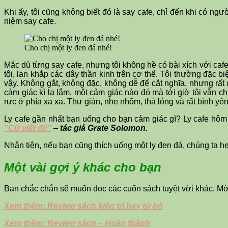
Khi ấy, tôi cũng không biết đó là say cafe, chỉ đến khi có ngườ
niệm say cafe.
Cho chị một ly đen đá nhé!
Mắc dù từng say cafe, nhưng tôi không hề có bài xích với caf
tôi, lan khắp các dây thần kinh trên cơ thể. Tôi thường đặc 
vậy. Không gắt, không đặc, không dễ để cắt nghĩa, nhưng rất 
cảm giác kì lạ lắm, một cảm giác nào đó mà tới giờ tôi vẫn 
rực ở phía xa xa. Thư giản, nhẹ nhõm, thả lỏng và rất bình yên
Ly cafe gần nhất bạn uống cho bạn cảm giác gì? Ly cafe hôm na
“Cứ viết đi!”
–
tác giả Grate Solomon.
Nhân tiện, nếu bạn cũng thích uống một ly đen đá, chúng ta h
Một vài gợi ý khác cho bạn
Bạn chắc chắn sẽ muốn đọc các cuốn sách tuyệt vời khác. M
Xem thêm: Review sách kiên trì hay từ bỏ
Xem thêm: Review sách – Hoàn thành