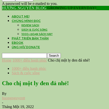
A password will be e-mailed to you.
HƯƠNG NGUYỄN BLOG
GROWING UP EVERYDAY!
ABOUT ME!
CHÚNG MÌNH ĐỌC
REVIEW SÁCH
SÁCH & CUỘC SỐNG
1000+ ĐOẠN SÁCH HAY!
PHÁT TRIỂN BẢN THÂN
EBOOK
ỦNG HỘ/ DONATE
Home
1000+ điều hạnh phúc
Cho chị một ly đen đá nhé!
1000+ điều hạnh phúc
Sách & cuộc sống
Cho chị một ly đen đá nhé!
By
huongnguyentt
-
Tháng Một 19, 2022