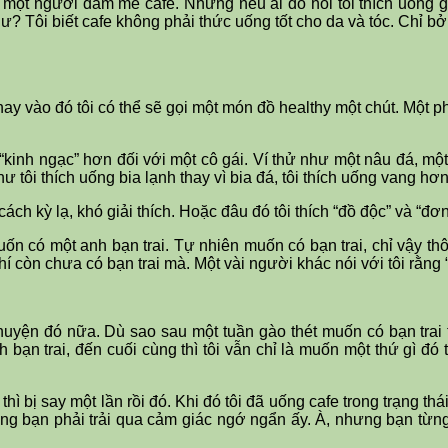
một người đam mê cafe. Nhưng nếu ai đó hỏi tôi thích uống gì? T
 Tôi biết cafe không phải thức uống tốt cho da và tóc. Chỉ bởi
ay vào đó tôi có thể sẽ gọi một món đồ healthy một chút. Một p
t “kinh ngạc” hơn đối với một cô gái. Ví thử như một nâu đá, một
tôi thích uống bia lạnh thay vì bia đá, tôi thích uống vang hơn
ách kỳ lạ, khó giải thích. Hoặc đâu đó tôi thích “đồ độc” và “đơ
muốn có một anh bạn trai. Tự nhiên muốn có bạn trai, chỉ vậy t
hí còn chưa có bạn trai mà. Một vài người khác nói với tôi rằng 
yện đó nữa. Dù sao sau một tuần gào thét muốn có bạn trai thì 
bạn trai, đến cuối cùng thì tôi vẫn chỉ là muốn một thứ gì đó t
thì bị say một lần rồi đó. Khi đó tôi đã uống cafe trong trạng thá
 vọng bạn phải trải qua cảm giác ngớ ngẩn ấy. À, nhưng bạn từn