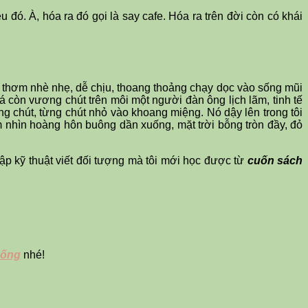
ều đó. À, hóa ra đó gọi là say cafe. Hóa ra trên đời còn có khái
ùi thơm nhè nhẹ, dễ chịu, thoang thoảng chạy dọc vào sống mũi
á còn vương chút trên môi một người đàn ông lịch lãm, tinh tế
ng chút, từng chút nhỏ vào khoang miệng. Nó dậy lên trong tôi
m nhìn hoàng hôn buông dần xuống, mặt trời bỗng tròn đầy, đỏ
tập kỹ thuật viết đối tượng mà tôi mới học được từ
cuốn sách
sống
nhé!