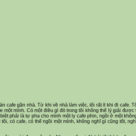
n cafe gần nhà. Từ khi về nhà làm việc, tôi rất ít khi đi cafe.
e một mình. Có một điều gì đó trong tôi không thể lý giải được 
c biệt phải là tự pha cho mình một ly cafe phin, ngồi ở một kh
ôi, có cafe, có thể ngồi một mình, không nghĩ gì cũng tốt, nghĩ