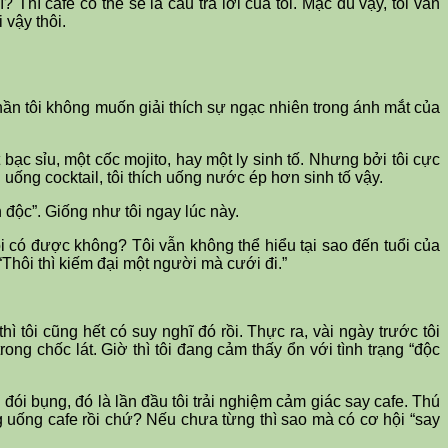
hì cafe có thể sẽ là câu trả lời của tôi. Mặc dù vậy, tôi vẫn
 vậy thôi.
hần tôi không muốn giải thích sự ngạc nhiên trong ánh mắt của
 bạc sỉu, một cốc mojito, hay một ly sinh tố. Nhưng bởi tôi cực
 uống cocktail, tôi thích uống nước ép hơn sinh tố vậy.
n độc”. Giống như tôi ngay lúc này.
hôi có được không? Tôi vẫn không thể hiểu tại sao đến tuổi của
“Thôi thì kiếm đại một người mà cưới đi.”
tôi cũng hết có suy nghĩ đó rồi. Thực ra, vài ngày trước tôi
rong chốc lát. Giờ thì tôi đang cảm thấy ổn với tình trạng “độc
i đói bụng, đó là lần đầu tôi trải nghiệm cảm giác say cafe. Thú
g uống cafe rồi chứ? Nếu chưa từng thì sao mà có cơ hội “say