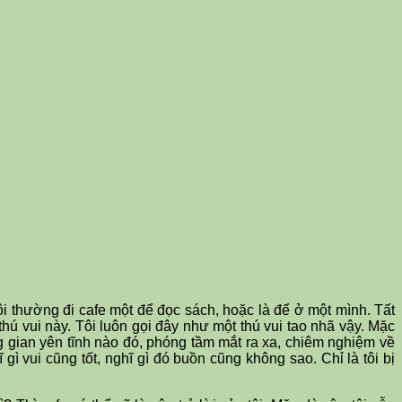
 Tôi thường đi cafe một để đọc sách, hoặc là để ở một mình. Tất
thú vui này. Tôi luôn gọi đây như một thú vui tao nhã vậy. Mặc
ông gian yên tĩnh nào đó, phóng tầm mắt ra xa, chiêm nghiệm về
 gì vui cũng tốt, nghĩ gì đó buồn cũng không sao. Chỉ là tôi bị