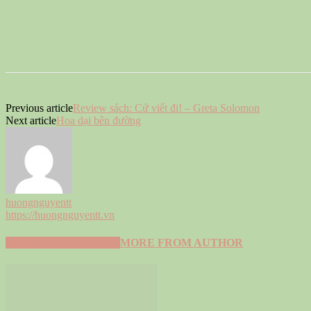
Previous article
Review sách: Cứ viết đi! – Greta Solomon
Next article
Hoa dại bên đường
huongnguyentt
https://huongnguyentt.vn
RELATED ARTICLES
MORE FROM AUTHOR