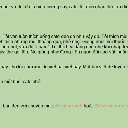
i nói với tôi đã là hiện tượng say cafe, tôi mới nhận thức ra đi
e. Tôi vẫn luôn thích uống cafe đen đá như vậy đó. Tôi thích m
biệt thích những mùi thoảng qua, nhè nhẹ. Giống như mùi thuốc l
cuốn hút, vừa đủ “chạm”. Tôi thích vị đắng nhè nhẹ khi nhấp từ
chưa thể gọi tên. Nó giống như đứng trên ngọn đồi cao vút, ngắ
.
y cho tôi cảm xúc để viết bài viết này. Một bài viết để luyện 
ẹn một buổi cafe nhé!
ời bạn đến với chuyên mục:
Review sách
hoặc
Sách và cuộc 