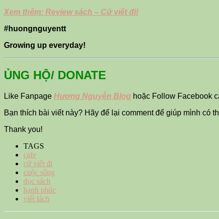
Xem thêm: Review sách – Cứ viết đi!
#huongnguyentt
Growing up everyday!
ỦNG HỘ/ DONATE
Like Fanpage
Hương Nguyễn Blog
hoặc Follow Facebook 
Bạn thích bài viết này? Hãy để lại comment để giúp mình có 
Thank you!
TAGS
cafe
cứ viết đi
cuộc sống
đọc sách
hạnh phúc
viết lách