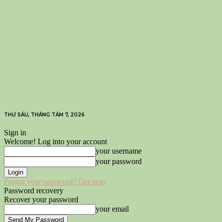
THỨ SÁU, THÁNG TÁM 7, 2026
Sign in
Welcome! Log into your account
your username
your password
Forgot your password? Get help
Password recovery
Recover your password
your email