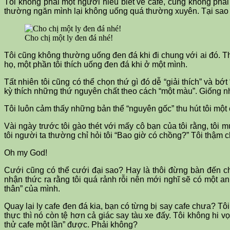
Tôi không phải một người hiểu biết về cafe, cũng không phải 
thường ngăn mình lại không uống quá thường xuyên. Tại sao ư?
Cho chị một ly đen đá nhé!
Tôi cũng không thường uống đen đá khi đi chung với ai đó. Th
họ, một phần tôi thích uống đen đá khi ở một mình.
Tất nhiên tôi cũng có thể chọn thứ gì đó dễ “giải thích” và bớ
kỳ thích những thứ nguyên chất theo cách “một màu”. Giống như 
Tôi luôn cảm thấy những bản thể “nguyên gốc” thu hút tôi một c
Vài ngày trước tôi gào thét với mấy cô bạn của tôi rằng, tôi 
tôi người ta thường chỉ hỏi tôi “Bao giờ có chồng?” Tôi thậm c
Oh my God!
Cưới cũng có thể cưới đại sao? Hay là thôi đừng bàn đến chu
nhận thức ra rằng tôi quá rảnh rỗi nên mới nghĩ sẽ có một anh 
thân” của mình.
Quay lại ly cafe đen đá kia, bạn có từng bị say cafe chưa? Tôi 
thực thì nó còn tệ hơn cả giác say tàu xe đấy. Tôi không hi
thử cafe một lần” được. Phải không?