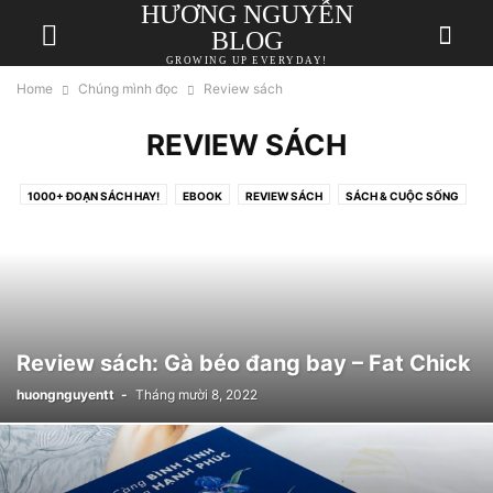
HƯƠNG NGUYỄN
BLOG
GROWING UP EVERYDAY!
Home
Chúng mình đọc
Review sách
REVIEW SÁCH
1000+ ĐOẠN SÁCH HAY!
EBOOK
REVIEW SÁCH
SÁCH & CUỘC SỐNG
Review sách: Gà béo đang bay – Fat Chick
huongnguyentt
-
Tháng mười 8, 2022