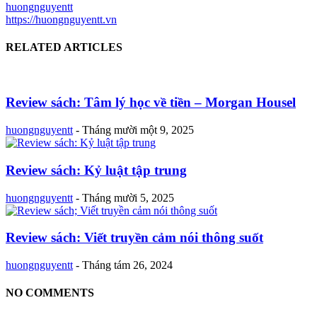
huongnguyentt
https://huongnguyentt.vn
RELATED ARTICLES
Review sách: Tâm lý học về tiền – Morgan Housel
huongnguyentt
-
Tháng mười một 9, 2025
Review sách: Kỷ luật tập trung
huongnguyentt
-
Tháng mười 5, 2025
Review sách: Viết truyền cảm nói thông suốt
huongnguyentt
-
Tháng tám 26, 2024
NO COMMENTS