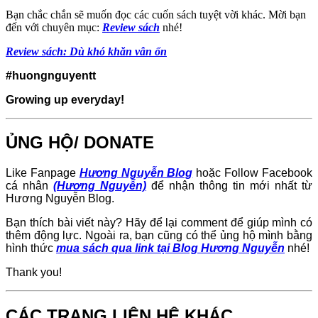
Bạn chắc chắn sẽ muốn đọc các cuốn sách tuyệt vời khác. Mời bạn
đến với chuyên mục:
Review sách
nhé!
Review sách: Dù khó khăn vẫn ổn
#huongnguyentt
Growing up everyday!
ỦNG HỘ/ DONATE
Like Fanpage
Hương Nguyễn Blog
hoặc Follow Facebook
cá nhân
(Hương Nguyễn)
để nhận thông tin mới nhất từ
Hương Nguyễn Blog.
Bạn thích bài viết này? Hãy để lại comment để giúp mình có
thêm động lực. Ngoài ra, bạn cũng có thể ủng hộ mình bằng
hình thức
mua sách qua link tại Blog Hương Nguyễn
nhé!
Thank you!
CÁC TRANG LIÊN HỆ KHÁC