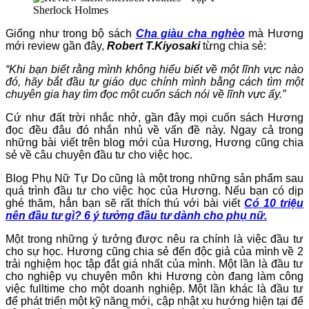
Sherlock Holmes
Giống như trong bộ sách
Cha giàu cha nghèo
mà Hương
mới review gần đây,
Robert
T.Kiyosaki
từng chia sẻ:
“Khi bạn biết rằng mình không hiểu biết về một lĩnh vực nào
đó, hãy bắt đầu tự giáo dục chính mình bằng cách tìm một
chuyên gia hay tìm đọc một cuốn sách nói về lĩnh vực ấy.”
Cứ như đất trời nhắc nhở, gần đây mọi cuốn sách Hương
đọc đều đâu đó nhắn nhủ về vấn đề này. Ngay cả trong
những bài viết trên blog mới của Hương, Hương cũng chia
sẻ về câu chuyện đầu tư cho việc học.
Blog Phụ Nữ Tự Do cũng là một trong những sản phẩm sau
quá trình đầu tư cho việc học của Hương. Nếu bạn có dịp
ghé thăm, hẳn bạn sẽ rất thích thú với bài viết
Có 10 triệu
nên đầu tư gì? 6 ý tưởng đầu tư dành cho phụ nữ.
Một trong những ý tưởng được nêu ra chính là việc đầu tư
cho sự học. Hương cũng chia sẻ đến độc giả của mình về 2
trải nghiệm học tập đắt giá nhất của mình. Một lần là đầu tư
cho nghiệp vụ chuyên môn khi Hương còn đang làm công
việc fulltime cho một doanh nghiệp. Một lần khác là đầu tư
để phát triển một kỹ năng mới, cập nhật xu hướng hiện tại để