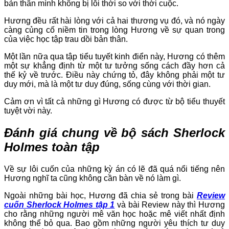
bản thân mình không bị lỗi thời so với thời cuộc.
Hương đều rất hài lòng với cả hai thương vụ đó, và nó ngày
càng củng cố niềm tin trong lòng Hương về sự quan trong
của việc học tập trau dồi bản thân.
Một lần nữa qua tập tiểu tuyết kinh điển này, Hương có thêm
một sự khẳng định từ một tư tưởng sống cách đầy hơn cả
thế kỷ về trước. Điều này chứng tỏ, đây không phải một tư
duy mới, mà là một tư duy đúng, sống cùng với thời gian.
Cảm ơn vì tất cả những gì Hương có được từ bộ tiểu thuyết
tuyệt vời này.
Đánh giá chung về bộ sách Sherlock
Holmes toàn tập
Về sự lôi cuốn của những kỳ án có lẽ đã quá nổi tiếng nên
Hương nghĩ ta cũng không cần bàn về nó làm gì.
Ngoài những bài học, Hương đã chia sẻ trong bài
Review
cuốn Sherlock Holmes tập 1
và bài Review này thì Hương
cho rằng những người mê văn học hoặc mê viết nhất định
không thể bỏ qua. Bao gồm những người yêu thích tư duy