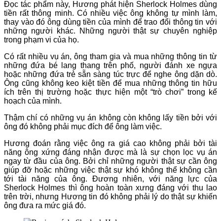
Đọc tác phẩm này, Hương phát hiện Sherlock Holmes dùng
tiền rất thông minh. Có nhiều việc ông không tự mình làm,
thay vào đó ông dùng tiền của mình để trao đổi thông tin với
những người khác. Những người thật sự chuyên nghiệp
trong phạm vi của họ.
Có rất nhiều vụ án, ông tham gia và mua những thông tin từ
những đứa bé lang thang trên phố, người đánh xe ngựa
hoặc những đứa trẻ sẵn sàng túc trực để nghe ông dặn dò.
Ông cũng không keo kiệt tiền để mua những thông tin hữu
ích trên thị trường hoặc thực hiện một “trò chơi” trong kế
hoạch của mình.
Thậm chí có những vụ án không còn không lấy tiền bởi với
ông đó không phải mục đích để ông làm việc.
Hương đoán rằng việc ông ra giá cao không phải bởi tài
năng ông xứng đáng nhận được mà là sự chọn lọc vụ án
ngay từ đầu của ông. Bởi chỉ những người thật sự cần ông
giúp đỡ hoặc những việc thật sự khó không thể không cần
tới tài năng của ông. Đương nhiên, với năng lực của
Sherlock Holmes thì ông hoàn toàn xưng đáng với thu lao
trên trời, nhưng Hương tin đó không phải lý do thật sự khiến
ông đưa ra mức giá đó.