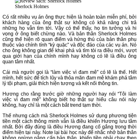
Sherlock Holmes
Có rất nhiều vụ án ông thực hiện là hoàn toàn miễn phí, bởi
khách hàng của ông thật sự không có khả năng chi trả
những họ vẫn tìm tới. Vậy có thể thấy, họ tin tưởng và hi
vọng ở ông biết chừng nào. Và bản thân Sherlock Holmes
cũng thể hiện rõ quan điểm và hứng thú của bản thân phụ
thuộc vào chính tính “kỳ quặc” và độc đáo của các vụ án. Nó
cho ông không gian để khai phá và tìm tòi ra điều mới, vượt
qua giới hạn của chính mình hay không có lẽ là điều ông
quan tâm nhất.
Cái mà người gọi là “làm việc vì đam mê” có lẽ là thế. Hết
mình, hết sức để tích lũy và thỏa mãn đam mê khám phá tâm
lý tội phạm, giải thích hiện tượng và kết nối thông tin.
Hương cho rằng trước giờ những người hay nói “Tôi làm
việc vì đam mê” không biết họ thật sự hiểu câu nói này
không, hay chỉ là một cách bắt trend tạm thời.
Thế nhưng cách mà Sherlock Holmes sử dụng phương tiện
tiền một cách thông minh vẫn là điều khiến Hương lưu tâm
nhất. Bởi đây đúng là điều Hương đang cố gắng trong thời
điểm hiện tại này. Note lại bài học này để nhắc nhở bản thân
không ngừng nâng cấp bản thân, khiến tiền phải chạy theo