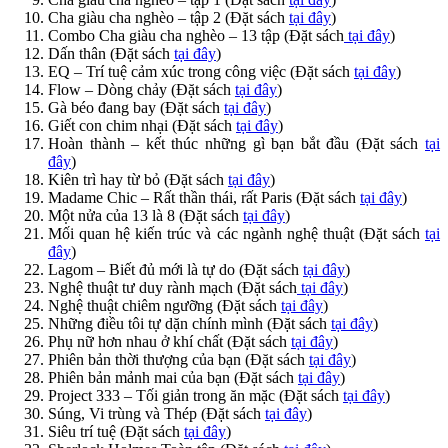
Cha giàu cha nghèo – tập 2 (Đặt sách
tại đây
)
Combo Cha giàu cha nghèo – 13 tập (Đặt sách
tại đây
)
Dấn thân (Đặt sách
tại đây
)
EQ – Trí tuệ cảm xúc trong công việc (Đặt sách
tại đây
)
Flow – Dòng chảy (Đặt sách
tại đây
)
Gà béo đang bay (Đặt sách
tại đây
)
Giết con chim nhại (Đặt sách
tại đây
)
Hoàn thành – kết thúc những gì bạn bắt đầu (Đặt sách
tại
đây
)
Kiên trì hay từ bỏ (Đặt sách
tại đây
)
Madame Chic – Rất thần thái, rất Paris (Đặt sách
tại đây
)
Một nửa của 13 là 8 (Đặt sách
tại đây
)
Mối quan hệ kiến trúc và các ngành nghệ thuật (Đặt sách
tại
đây
)
Lagom – Biết đủ mới là tự do (Đặt sách
tại đây
)
Nghệ thuật tư duy rành mạch (Đặt sách
tại đây
)
Nghệ thuật chiêm ngưỡng (Đặt sách
tại đây
)
Những điều tôi tự dặn chính mình (Đặt sách
tại đây
)
Phụ nữ hơn nhau ở khí chất (Đặt sách
tại đây
)
Phiên bản thời thượng của bạn (Đặt sách
tại đây
)
Phiên bản mảnh mai của bạn (Đặt sách
tại đây
)
Project 333 – Tối giản trong ăn mặc (Đặt sách
tại đây
)
Súng, Vi trùng và Thép (Đặt sách
tại đây
)
Siêu trí tuệ (Đặt sách
tại đây
)