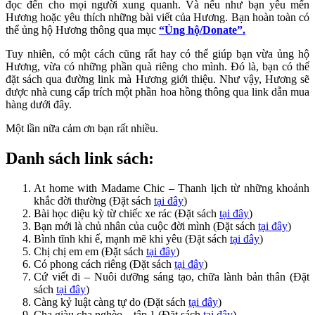
đọc đến cho mọi người xung quanh. Và nếu như bạn yêu mến
Hương hoặc yêu thích những bài viết của Hương. Bạn hoàn toàn có
thể ủng hộ Hương thông qua mục
“Ủng hộ/Donate”.
Tuy nhiên, có một cách cũng rất hay có thể giúp bạn vừa ủng hộ
Hương, vừa có những phần quà riêng cho mình. Đó là, bạn có thể
đặt sách qua đường link mà Hương giới thiệu. Như vậy, Hương sẽ
được nhà cung cấp trích một phần hoa hồng thông qua link dẫn mua
hàng dưới đây.
Một lần nữa cảm ơn bạn rất nhiều.
Danh sách link sách:
At home with Madame Chic – Thanh lịch từ những khoảnh
khắc đời thường (Đặt sách
tại đây
)
Bài học diệu kỳ từ chiếc xe rác (Đặt sách
tại đây
)
Bạn mới là chủ nhân của cuộc đời mình (Đặt sách
tại đây
)
Bình tĩnh khi ế, mạnh mẽ khi yêu (Đặt sách
tại đây
)
Chị chị em em (Đặt sách
tại đây
)
Có phong cách riêng (Đặt sách
tại đây
)
Cứ viết đi – Nuôi dưỡng sáng tạo, chữa lành bản thân (Đặt
sách
tại đây
)
Càng kỷ luật càng tự do (Đặt sách
tại đây
)
Cha giàu cha nghèo – tập 1 (Đặt sách
tại đây
)