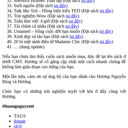
Sherlock Holmes Toàn tập (Đặt sách
tại đây
)
Suối nguồn (Đặt sách
tại đây
)
Talk like Ted – Hùng biện kiểu TED (Đặt sách
tại đây
)
Trải nghiệm Wow (Đặt sách
tại đây
)
Tuần làm việc 4 giờ (Đặt sách
tại đây
)
Tài chính cá nhân (Đặt sách
tại đây
)
Untamed – Sống cuộc đời bạn muốn (Đặt sách
tại đây
)
Xinh đẹp và táo bạo (Đặt sách
tại đây
)
20 bí mật sành điệu từ Madame Chic (Đặt sách
tại đây
)
… (đang update)
Nếu bạn chưa tìm thấy cuốn sách muốn mua, hãy để lại tên sách ở
dưới CMT. Hương sẽ cố gắng cập nhật một cách nhanh chóng để
không làm gián đoạn cao hứng của bạn.
Một lần nữa, cảm ơn sự ủng hộ của bạn dành cho Hương Nguyễn
Blog và Hương.
Chúc bạn có những trải nghiệm tuyệt vời khi ở đây cùng với
Hương.
#huongnguyentt
TAGS
donate
sách