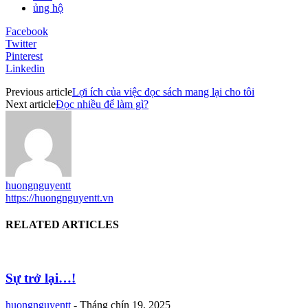
ủng hộ
Facebook
Twitter
Pinterest
Linkedin
Previous article
Lợi ích của việc đọc sách mang lại cho tôi
Next article
Đọc nhiều để làm gì?
huongnguyentt
https://huongnguyentt.vn
RELATED ARTICLES
Sự trở lại…!
huongnguyentt
-
Tháng chín 19, 2025