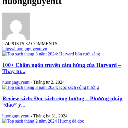
huongnguyentt
274 POSTS
32 COMMENTS
https://huongnguyentt.vn
100+ Châm ngôn truyền cảm hứng của Harvard –
Thay tư...
huongnguyentt
-
Tháng tư 2, 2024
Review sách: Đọc sách cộng hưởng – Phương pháp
“đào” ý...
huongnguyentt
-
Tháng ba 31, 2024