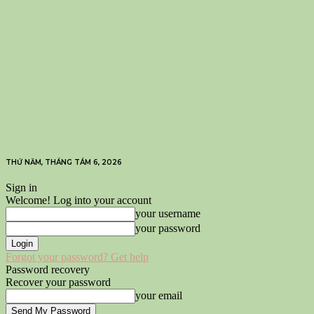
THỨ NĂM, THÁNG TÁM 6, 2026
Sign in
Welcome! Log into your account
your username
your password
Forgot your password? Get help
Password recovery
Recover your password
your email