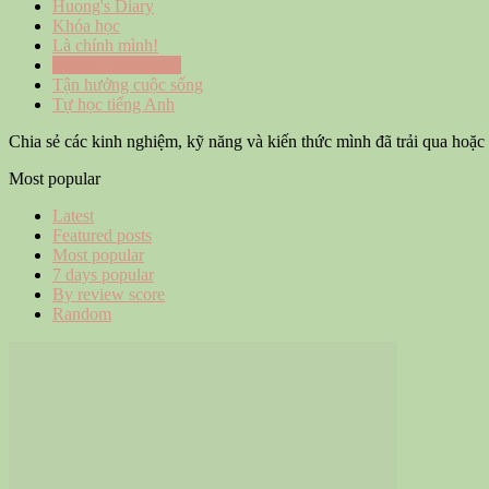
Huong's Diary
Khóa học
Là chính mình!
Phát triển bản thân
Tận hưởng cuộc sống
Tự học tiếng Anh
Chia sẻ các kinh nghiệm, kỹ năng và kiến thức mình đã trải qua hoặ
Most popular
Latest
Featured posts
Most popular
7 days popular
By review score
Random