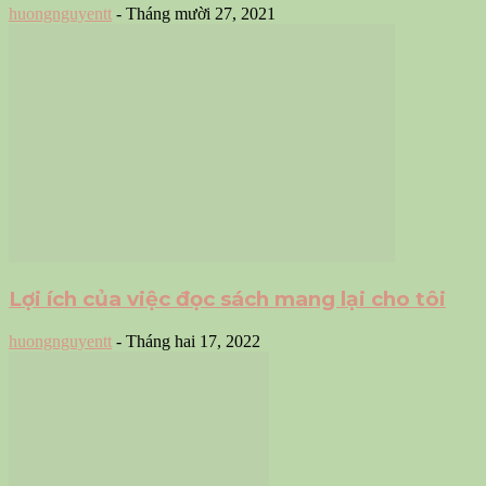
huongnguyentt
-
Tháng mười 27, 2021
Lợi ích của việc đọc sách mang lại cho tôi
huongnguyentt
-
Tháng hai 17, 2022