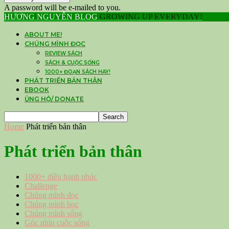
A password will be e-mailed to you.
HƯƠNG NGUYỄN BLOG
GROWING UP EVERYDAY!
ABOUT ME!
CHÚNG MÌNH ĐỌC
REVIEW SÁCH
SÁCH & CUỘC SỐNG
1000+ ĐOẠN SÁCH HAY!
PHÁT TRIỂN BẢN THÂN
EBOOK
ỦNG HỘ/ DONATE
Home
Phát triển bản thân
Phát triển bản thân
1000+ điều hạnh phúc
Challenge
Chúng mình đọc
Chúng mình học
Chúng mình sống
Góc nhìn cuộc sống