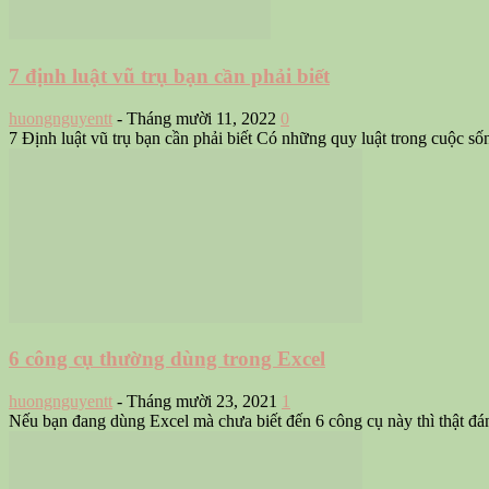
7 định luật vũ trụ bạn cần phải biết
huongnguyentt
-
Tháng mười 11, 2022
0
7 Định luật vũ trụ bạn cần phải biết Có những quy luật trong cuộc số
6 công cụ thường dùng trong Excel
huongnguyentt
-
Tháng mười 23, 2021
1
Nếu bạn đang dùng Excel mà chưa biết đến 6 công cụ này thì thật đáng