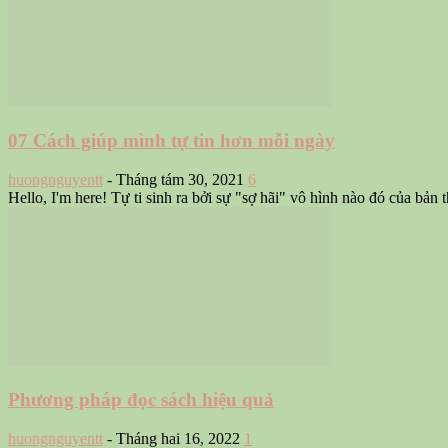
07 Cách giúp mình tự tin hơn mỗi ngày
huongnguyentt
-
Tháng tám 30, 2021
6
Hello, I'm here! Tự ti sinh ra bởi sự "sợ hãi" vô hình nào đó của bản
Phương pháp đọc sách hiệu quả
huongnguyentt
-
Tháng hai 16, 2022
1