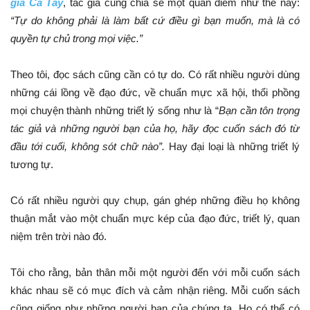
giả Ca Tây
, tác giả cũng chia sẻ một quan điểm như thế này:
“Tự do không phải là làm bất cứ điều gì bạn muốn, mà là có
quyền tự chủ trong mọi việc.”
Theo tôi, đọc sách cũng cần có tự do. Có rất nhiều người dùng
những cái lồng về đạo đức, về chuẩn mực xã hội, thổi phồng
mọi chuyện thành những triết lý sống như là “
Bạn cần tôn trọng
tác giả và những người bạn của họ, hãy đọc cuốn sách đó từ
đầu tới cuối, không sót chữ nào”.
Hay đại loại là những triết lý
tương tự.
Có rất nhiều người quy chụp, gán ghép những điều họ không
thuận mắt vào một chuẩn mực kép của đạo đức, triết lý, quan
niệm trên trời nào đó.
Tôi cho rằng, bản thân mỗi một người đến với mỗi cuốn sách
khác nhau sẽ có mục đích và cảm nhận riêng. Mỗi cuốn sách
cũng giống như những người bạn của chúng ta. Họ có thể có