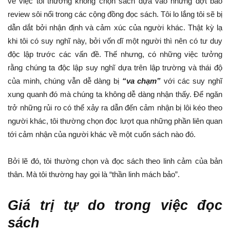
về việc tôi thường không chọn sách dựa vào những đợt bão
review sôi nổi trong các cộng đồng đọc sách. Tôi lo lắng tôi sẽ bị
dẫn dắt bởi nhận định và cảm xúc của người khác. Thật kỳ lạ
khi tôi có suy nghĩ này, bởi vốn dĩ một người thì nên có tư duy
độc lập trước các vấn đề. Thế nhưng, có những việc tưởng
rằng chúng ta độc lập suy nghĩ dựa trên lập trường và thái độ
của minh, chúng vẫn dễ dàng bị
“va chạm”
với các suy nghĩ
xung quanh đó mà chúng ta không dễ dàng nhận thấy. Để ngăn
trở những rủi ro có thể xảy ra dẫn đến cảm nhận bị lôi kéo theo
người khác, tôi thường chọn đọc lượt qua những phần liên quan
tới cảm nhận của người khác về một cuốn sách nào đó.
Bởi lẽ đó, tôi thường chọn và đọc sách theo linh cảm của bản
thân. Mà tôi thường hay gọi là “thần linh mách bảo”.
Giá trị tự do trong việc đọc
sách