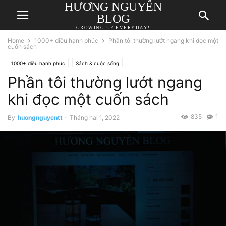
HƯƠNG NGUYỄN
BLOG
GROWING UP EVERYDAY!
Home
1000+ điều hạnh phúc
Phần tôi thường lướt ngang khi đọc một
cuốn sách
1000+ điều hạnh phúc
Sách & cuộc sống
Phần tôi thường lướt ngang
khi đọc một cuốn sách
835
1
By
huongnguyentt
-
Tháng hai 1, 2022