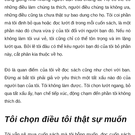
những điều làm chúng ta thích, người điều chúng ta không ưa,
những điều cũng ta chưa thật sự bao dung cho họ. Tôi coi phần
mà tôi định bỏ qua hoặc đọc lướt đi trong mỗi cuốn sách, là một
phần nào đó chưa vừa ý của tôi đối với người bạn đó. Nếu nó
không làm tôi vui vẻ, tôi cũng chỉ có thể tôn trọng và im lặng
lướt qua. Bởi lẽ tôi đâu có thể kêu người bạn đó của tôi bỏ phần
này, cắt phân kia thuộc về họ.
Đó là quan điểm của tôi về đọc sách cũng như chơi với bạn.
Đừng ai bắt tôi phải giả vờ yêu thích một tất xấu nào đó của
người bạn của tôi. Tôi không làm được. Tôi chọn lướt ngang, bỏ
qua tất xấu ấy, hạn chế tiếp xúc, động chạm đến phần tôi không
thích đó.
Tôi chọn điều tôi thật sự muốn
Tôi vẫn sẽ mua cuốn sách mà tôi bỗng muốn, đọc cuốn sách