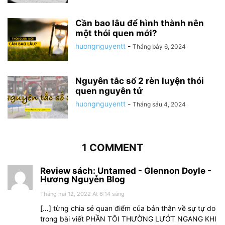
Cần bao lâu để hình thành nên
một thói quen mới?
huongnguyentt
-
Tháng bảy 6, 2024
Nguyên tắc số 2 rèn luyện thói
quen nguyên tử
huongnguyentt
-
Tháng sáu 4, 2024
1 COMMENT
Review sách: Untamed - Glennon Doyle -
Hương Nguyễn Blog
Tháng hai 12, 2022 At 6:14 sáng
[…] từng chia sẻ quan điểm của bản thân về sự tự do
trong bài viết PHẦN TÔI THƯỜNG LƯỚT NGANG KHI