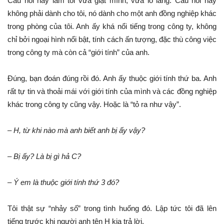
Câu hỏi này làm tôi vừa giật mình, vừa lo lắng. Câu hỏi này
không phải dành cho tôi, nó dành cho một anh đồng nghiệp khác
trong phòng của tôi. Anh ấy khá nổi tiếng trong công ty, không
chỉ bởi ngoại hình nổi bật, tính cách ấn tượng, đặc thù công việc
trong công ty mà còn cả “giới tính” của anh.
Đúng, bạn đoán đúng rồi đó. Anh ấy thuộc giới tính thứ ba. Anh
rất tự tin và thoải mái với giới tính của mình và các đồng nghiệp
khác trong công ty cũng vậy. Hoặc là “tỏ ra như vậy”.
– H, từ khi nào mà anh biết anh bị ấy vậy?
– Bị ấy? Là bị gì hả C?
– Ý em là thuộc giới tính thứ 3 đó?
Tôi thật sự “nhảy số” trong tình huống đó. Lập tức tôi đã lên
tiếng trước khi người anh tên H kia trả lời.