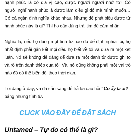
hạnh phúc là có địa vị cao, được người người nhớ tới. Có
người nghĩ hạnh phúc là được làm điều gì đó mà mình muốn…
Có cả ngàn định nghĩa khác nhau. Nhưng để phát biểu được từ
hạnh phúc này là gì? Thì họ cần dùng trái tim để cảm nhận.
Nghĩa là, nếu họ dùng một tính từ nào đó để định nghĩa tôi, họ
nhất định phải gắn kết mọi điều họ biết về tôi và đưa ra một kết
luận. Nó sẽ không dễ dàng để đưa ra một danh từ được ghi to
và rõ trên danh thiếp của tôi. Và, nó cũng không phải một vai trò
nào đó có thể biến đổi theo thời gian.
Tôi đang ở đây, và đã sẵn sàng để trả lời câu hỏi
“Cô ấy là ai?”
bằng những tính từ.
CLICK VÀO ĐÂY ĐỂ ĐẶT SÁCH
Untamed – Tự do có thể là gì?