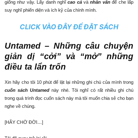
giống như vậy. Lấy danh nghĩ
cao cả
và
nhân văn
để che lấp
suy nghĩ phiến diện và ích kỷ của chính mình.
CLICK VÀO ĐÂY ĐỂ ĐẶT SÁCH
Untamed – Những câu chuyện
giản dị “cởi” và “mở” những
điều ta lẩn trốn
Xin hãy cho tôi 10 phút để lật lại những ghi chú của mình trong
cuốn sách Untamed
này nhé. Tôi nghĩ có rất nhiều ghi chú
trong quá trình đọc cuốn sách này mà tôi muốn chia sẻ cho bạn
nghe về chúng.
[HÃY CHỜ ĐỜI…]