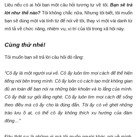
Liệu nếu có ai hỏi bạn một câu hỏi tương tự về tôi.
Bạn sẽ trả
lời như thế nào?
Tôi không chắc nữa. Nhưng tôi biết, tôi muốn
bạn sẽ dùng một vài tính từ để nói về tôi, thay vì một vài danh từ
mô tả về chức năng, nhiệm vụ, vị trí của tôi trong xã hội này.
Cùng thử nhé!
Tôi muốn bạn sẽ trả lời câu hỏi đó rằng:
“Cô ấy là một người vui vẻ. Cô ấy luôn tìm mọi cách để thể hiện
tiếng nói bên trong mình. Cô ấy luôn có cách tạo một không gian
đủ an toàn để bạn nói ra những băn khoăn và lo lắng của mình.
Cô ấy thật sự giỏi lắng nghè. Cô ấy luôn tìm mọi cách để sống
theo điều mà cô ấy cho là đúng đắn. Tôi ấy có vẻ ghét những
trào lưu ồ ạt, có thể cô ấy không thích xu hướng của đám
đông…”
Đây thật sự là những gì mà tôi muốn người khác nói về mình.