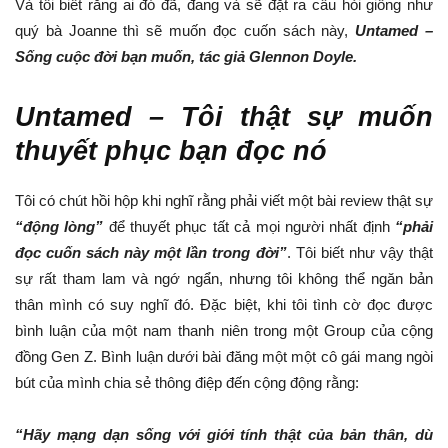
Và tôi biết rằng ai đó đã, đang và sẽ đặt ra câu hỏi giống như
quý bà Joanne thì sẽ muốn đọc cuốn sách này,
Untamed –
Sống cuộc đời bạn muốn, tác giả Glennon Doyle.
Untamed – Tôi thật sự muốn
thuyết phục bạn đọc nó
Tôi có chút hồi hộp khi nghĩ rằng phải viết một bài review thật sự
“động lòng”
để thuyết phục tất cả mọi người nhất định
“phải
đọc cuốn sách này một lần trong đời”
. Tôi biết như vậy thật
sự rất tham lam và ngớ ngẩn, nhưng tôi không thể ngăn bản
thân mình có suy nghĩ đó. Đặc biệt, khi tôi tình cờ đọc được
bình luận của một nam thanh niên trong một Group của cộng
đồng Gen Z. Bình luận dưới bài đăng một một cô gái mang ngòi
bút của mình chia sẻ thông điệp đến cộng động rằng:
“Hãy mạng dạn sống với giới tính thật của bản thân, dù