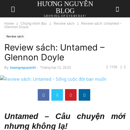
HƯƠNG NGUYỄN
BLOG
GROWING UP EVERYDAY!
Home
Chúng mình đọc
Review sách
Review sách: Untamed –
Glennon Doyle
Review sách
Review sách: Untamed –
Glennon Doyle
1159
2
By
huongnguyentt
-
Tháng hai 12, 2022
Untamed – Câu chuyện mới
nhưng không lạ!