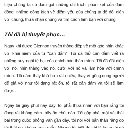
Liệu chúng ta có dám gạt những chỉ trích, phán xét của đám
đông, những công kích về điểm yếu của chúng ta để đối diện
với chúng, thừa nhận chúng và tìm cách làm bạn với chúng.
Tôi đã bị thuyết phục…
Ngay khi được Glennon truyền thông điệp về một góc nhìn khác
với khái niệm của từ “can đảm”. Tôi đã thử can đảm viết ra
những suy nghĩ tệ hại của chính bản thân mình. Tôi đã đối diện
với nó, nhìn thẳng vào nó, cười với nó và làm hòa với chính
mình. Tôi cảm thấy khá hơn rất nhiều, thay vì gồng cong người
để giả vờ như tôi đang rất ổn, tôi rất cản đảm và tôi sẽ làm
được.
Ngay tại giây phút này đây, tôi phải thừa nhận với bạn rằng tôi
đang rất không cảm thấy ổn chút nào. Tôi gặp phải một vài thất
bại trong cuộc phỏng vấn gần đây, tôi nói với bản thân rằng do
tôi thật sự không may mắn. Nhưng tôi biết đó chỉ là lời an ủi vô