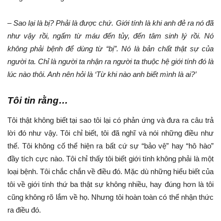
– Sao lại là bị? Phải là được chứ. Giới tính là khi anh đẻ ra nó đã
như vậy rồi, ngấm từ máu đến tủy, đến tâm sinh lý rồi. Nó
không phải bệnh để dùng từ “bị”. Nó là bản chất thật sự của
người ta. Chỉ là người ta nhận ra người ta thuộc hệ giới tính đó là
lúc nào thôi. Anh nên hỏi là ‘Từ khi nào anh biết mình là ai?’
Tôi tin rằng…
Tôi thật không biết tại sao tôi lại có phản ứng và đưa ra câu trả
lời đó như vậy. Tôi chỉ biết, tôi đã nghĩ và nói những điều như
thế. Tôi không cố thể hiện ra bất cứ sự “bảo vệ” hay “hô hào”
đầy tích cực nào. Tôi chỉ thấy tôi biết giới tính không phải là một
loại bệnh. Tôi chắc chắn về điều đó. Mặc dù những hiểu biết của
tôi về giới tính thứ ba thật sự không nhiều, hay đúng hơn là tôi
cũng không rõ lắm về họ. Nhưng tôi hoàn toàn có thể nhận thức
ra điều đó.