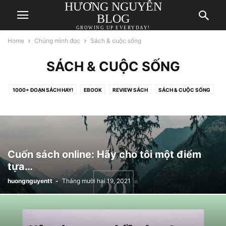
HƯƠNG NGUYỄN
BLOG
GROWING UP EVERYDAY!
Home
Chúng mình đọc
Sách & cuộc sống
SÁCH & CUỘC SỐNG
1000+ ĐOẠN SÁCH HAY!
EBOOK
REVIEW SÁCH
SÁCH & CUỘC SỐNG
Cuốn sách online: Hãy cho tôi một điểm
tựa…
huongnguyentt
-
Tháng mười hai 19, 2021