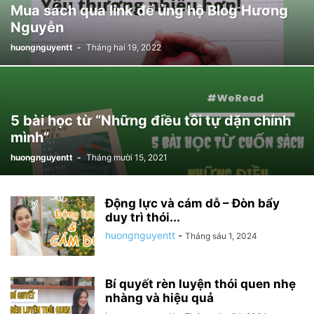
Mua sách qua link để ủng hộ Blog Hương
Nguyễn
huongnguyentt
-
Tháng hai 19, 2022
5 bài học từ “Những điều tôi tự dặn chính
mình”
huongnguyentt
-
Tháng mười 15, 2021
Động lực và cám dỗ – Đòn bẩy
duy trì thói...
huongnguyentt
-
Tháng sáu 1, 2024
Bí quyết rèn luyện thói quen nhẹ
nhàng và hiệu quả