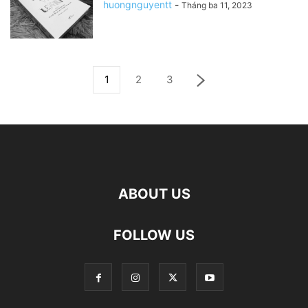
huongnguyentt
-
Tháng ba 11, 2023
1
2
3
ABOUT US
FOLLOW US