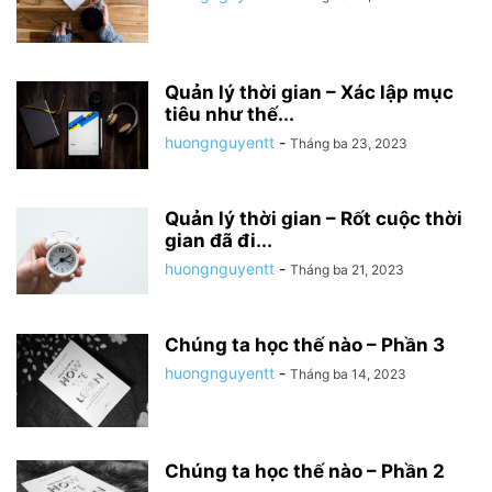
Quản lý thời gian – Xác lập mục
tiêu như thế...
huongnguyentt
-
Tháng ba 23, 2023
Quản lý thời gian – Rốt cuộc thời
gian đã đi...
huongnguyentt
-
Tháng ba 21, 2023
Chúng ta học thế nào – Phần 3
huongnguyentt
-
Tháng ba 14, 2023
Chúng ta học thế nào – Phần 2