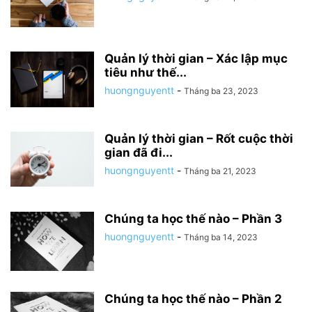
Quản lý thời gian – Xác lập mục
tiêu như thế...
huongnguyentt
-
Tháng ba 23, 2023
Quản lý thời gian – Rốt cuộc thời
gian đã đi...
huongnguyentt
-
Tháng ba 21, 2023
Chúng ta học thế nào – Phần 3
huongnguyentt
-
Tháng ba 14, 2023
Chúng ta học thế nào – Phần 2