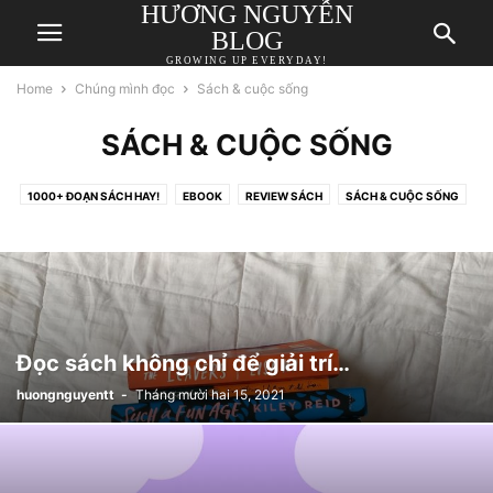
HƯƠNG NGUYỄN
BLOG
GROWING UP EVERYDAY!
Home
Chúng mình đọc
Sách & cuộc sống
SÁCH & CUỘC SỐNG
1000+ ĐOẠN SÁCH HAY!
EBOOK
REVIEW SÁCH
SÁCH & CUỘC SỐNG
Đọc sách không chỉ để giải trí…
huongnguyentt
-
Tháng mười hai 15, 2021