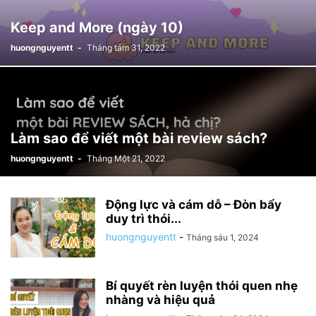
Keep and More (ngày 10)
huongnguyentt
-
Tháng tám 31, 2022
Làm sao để viết một bài review sách?
huongnguyentt
-
Tháng Một 21, 2022
Động lực và cám dỗ – Đòn bẩy
duy trì thói...
huongnguyentt
-
Tháng sáu 1, 2024
Bí quyết rèn luyện thói quen nhẹ
nhàng và hiệu quả