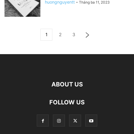
huongnguyentt
-
Tháng ba 11, 2023
1
2
3
ABOUT US
FOLLOW US