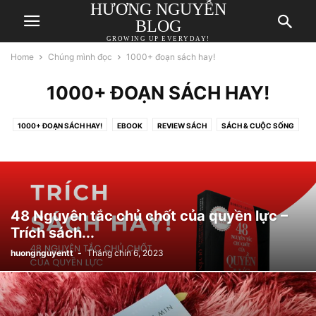
HƯƠNG NGUYỄN
BLOG
GROWING UP EVERYDAY!
Home
Chúng mình đọc
1000+ đoạn sách hay!
1000+ ĐOẠN SÁCH HAY!
1000+ ĐOẠN SÁCH HAY!
EBOOK
REVIEW SÁCH
SÁCH & CUỘC SỐNG
48 Nguyên tắc chủ chốt của quyền lực –
Trích sách...
huongnguyentt
-
Tháng chín 6, 2023