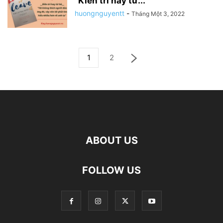
“Kiên trì hay từ...
huongnguyentt
-
Tháng Một 3, 2022
1
2
ABOUT US
FOLLOW US